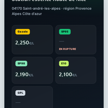
04170 Saint-andré-les-alpes · région Provence
Alpes Côte d'azur
Gazole
SP95
—
2,250
€/L
EN RUPTURE
SP98
E10
2,190
2,100
€/L
€/L
GPL
—