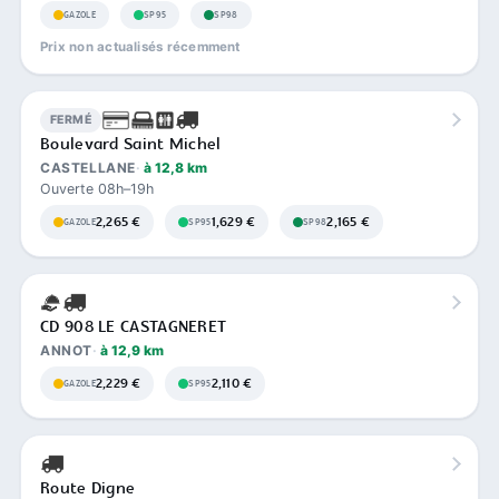
GAZOLE
SP95
SP98
Prix non actualisés récemment
FERMÉ
Boulevard Saint Michel
CASTELLANE
à 12,8 km
Ouverte 08h–19h
2,265 €
1,629 €
2,165 €
GAZOLE
SP95
SP98
CD 908 LE CASTAGNERET
ANNOT
à 12,9 km
2,229 €
2,110 €
GAZOLE
SP95
Route Digne