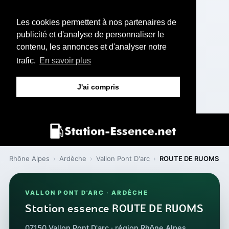
Les cookies permettent à nos partenaires de
publicité et d'analyse de personnaliser le
contenu, les annonces et d'analyser notre
trafic.
En savoir plus
J'ai compris
Rhône Alpes
›
Ardèche
›
Vallon Pont D'arc
›
ROUTE DE RUOMS
VALLON PONT D'ARC · ARDÈCHE
Station essence ROUTE DE RUOMS
07150 Vallon Pont D'arc · région Rhône Alpes