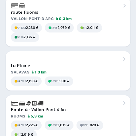
route Ruoms
VALLON-PONT-D'ARC
à 0,3 km
2,236 €
2,079 €
2,011 €
GAZOLE
SP95
E10
2,136 €
SP98
La Plaine
SALAVAS
à 1,3 km
2,190 €
1,990 €
GAZOLE
SP95
Route de Vallon Pont d'Arc
RUOMS
à 5,3 km
2,225 €
2,039 €
1,020 €
GAZOLE
SP95
GPL
2,019 €
E10