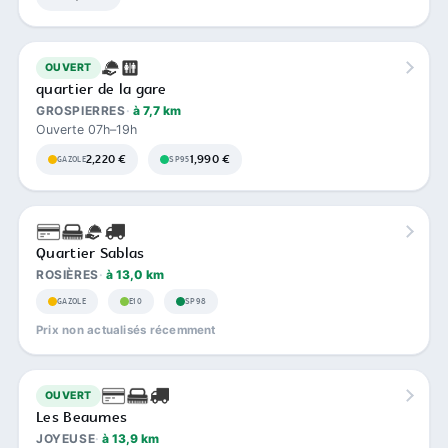
OUVERT
quartier de la gare
GROSPIERRES
à 7,7 km
Ouverte 07h–19h
2,220 €
1,990 €
GAZOLE
SP95
Quartier Sablas
ROSIÈRES
à 13,0 km
GAZOLE
E10
SP98
Prix non actualisés récemment
OUVERT
Les Beaumes
JOYEUSE
à 13,9 km