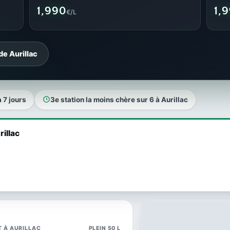
1,990
1,
€/L
de Aurillac
a 7 jours
3e station la moins chère sur 6 à Aurillac
rillac
T À AURILLAC
PLEIN 50 L