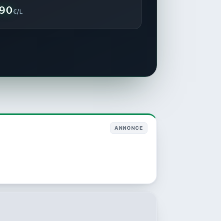
990
€/L
ANNONCE