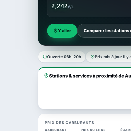
2,242
€/L
Y aller
Comparer les stations 
Ouverte 06h–20h
Prix mis à jour il y 
Stations & services à proximité de Au
PRIX DES CARBURANTS
CARBURANT
PRIX AU LITRE
ÉCAR