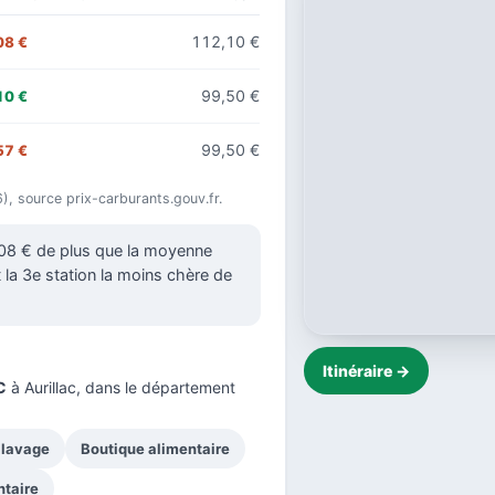
112,10 €
08 €
99,50 €
10 €
99,50 €
57 €
6), source prix-carburants.gouv.fr.
008 € de plus que la moyenne
t la 3e station la moins chère de
Itinéraire →
C
à Aurillac, dans le
département
 lavage
Boutique alimentaire
ntaire