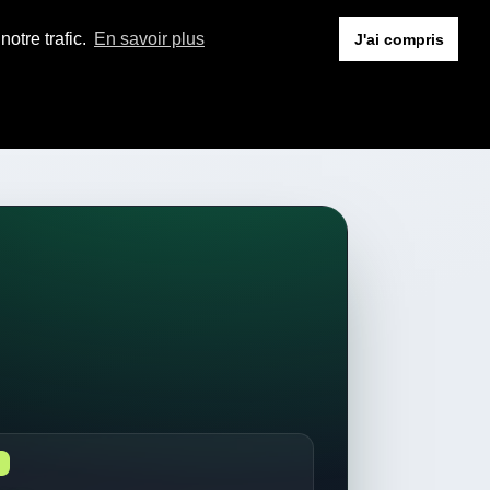
otre trafic.
En savoir plus
J'ai compris