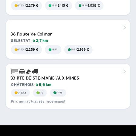
2,279 €
2,115 €
1,938 €
GAZOLE
SP95
SP98
38 Route de Colmar
SÉLESTAT
à 3,7 km
2,259 €
2,169 €
GAZOLE
SP95
SP98
33 RTE DE STE MARIE AUX MINES
CHÂTENOIS
à 5,6 km
GAZOLE
E10
SP98
Prix non actualisés récemment