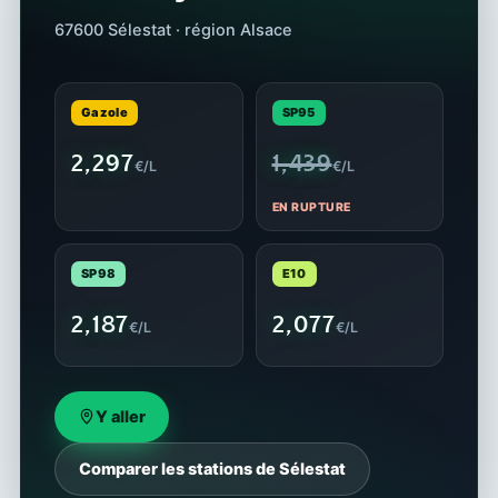
67600 Sélestat · région Alsace
Gazole
SP95
2,297
1,439
€/L
€/L
EN RUPTURE
SP98
E10
2,187
2,077
€/L
€/L
Y aller
Comparer les stations de Sélestat