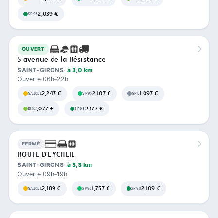
2,039 €
SP98
OUVERT
5 avenue de la Résistance
SAINT-GIRONS
à 3,0 km
Ouverte 06h–22h
2,247 €
2,107 €
1,097 €
GAZOLE
SP95
GPL
2,077 €
2,177 €
E10
SP98
FERMÉ
ROUTE D'EYCHEIL
SAINT-GIRONS
à 3,3 km
Ouverte 09h–19h
2,189 €
1,757 €
2,109 €
GAZOLE
SP95
SP98