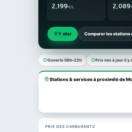
2,199
2,089
€/L
Y aller
Comparer les stations 
Ouverte 06h–22h
Prix mis à jour il y 
Stations & services à proximité de Mo
PRIX DES CARBURANTS