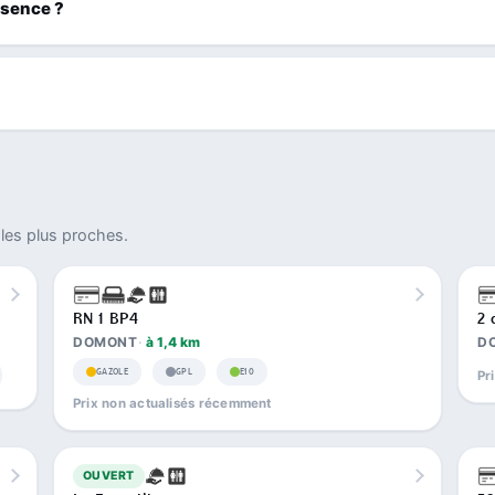
ssence ?
les plus proches.
RN 1 BP4
2 
DOMONT
à 1,4 km
D
GAZOLE
GPL
E10
Pr
Prix non actualisés récemment
OUVERT