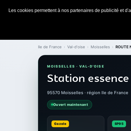
Les cookies permettent à nos partenaires de publicité et d'a
Ile de France
›
Val-d'oise
›
Moisselles
›
ROUTE 
MOISSELLES · VAL-D'OISE
Station essence
95570 Moisselles · région Ile de France
Ouvert maintenant
Gazole
SP95