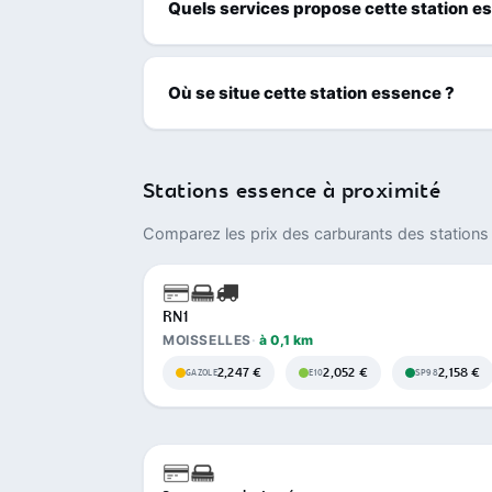
Quels services propose cette station e
Où se situe cette station essence ?
Stations essence à proximité
Comparez les prix des carburants des stations 
RN1
MOISSELLES
à 0,1 km
2,247 €
2,052 €
2,158 €
GAZOLE
E10
SP98