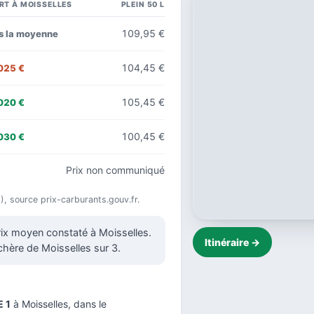
RT À MOISSELLES
PLEIN 50 L
109,95 €
s la moyenne
104,45 €
025 €
105,45 €
020 €
100,45 €
030 €
Prix non communiqué
26), source prix-carburants.gouv.fr.
prix moyen constaté à Moisselles.
Itinéraire →
 chère de Moisselles sur 3.
 1
à Moisselles, dans le