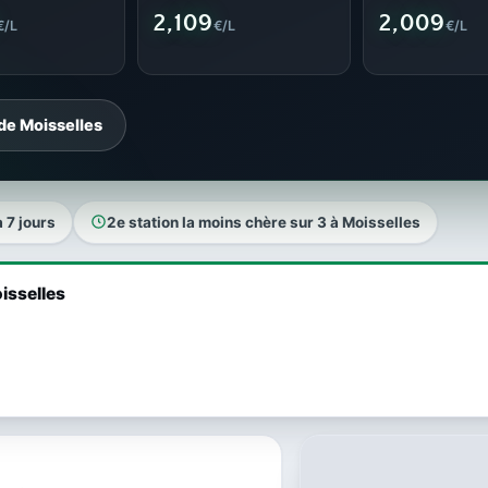
2,109
2,009
€/L
€/L
€/L
de Moisselles
a 7 jours
2e station la moins chère sur 3 à Moisselles
isselles