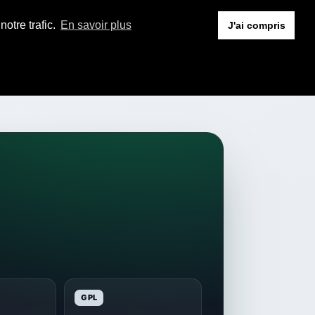
otre trafic.
En savoir plus
J'ai compris
GPL