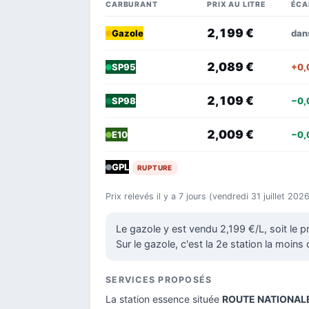
CARBURANT
PRIX AU LITRE
ÉCA
2,199 €
dan
Gazole
2,089 €
+0,
SP95
2,109 €
−0,
SP98
2,009 €
−0,
E10
GPL
RUPTURE
Prix relevés il y a 7 jours (vendredi 31 juillet 20
Le gazole y est vendu 2,199 €/L, soit le 
Sur le gazole, c'est la 2e station la moins
SERVICES PROPOSÉS
La station essence située
ROUTE NATIONALE