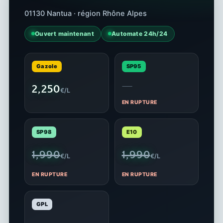
01130 Nantua · région Rhône Alpes
Ouvert maintenant
Automate 24h/24
Gazole
SP95
—
2,250
€/L
EN RUPTURE
SP98
E10
1,990
1,990
€/L
€/L
EN RUPTURE
EN RUPTURE
GPL