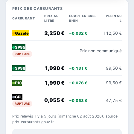
PRIX DES CARBURANTS
PRIX AU
ÉCART EN BAS-
PLEIN 50
CARBURANT
LITRE
RHIN
L
2,250 €
112,50 €
−0,032 €
Gazole
SP95
Prix non communiqué
RUPTURE
1,990 €
99,50 €
−0,131 €
SP98
1,990 €
99,50 €
−0,076 €
E10
GPL
0,955 €
47,75 €
−0,053 €
RUPTURE
Prix relevés il y a 5 jours (dimanche 02 août 2026), source
prix-carburants.gouv.fr.