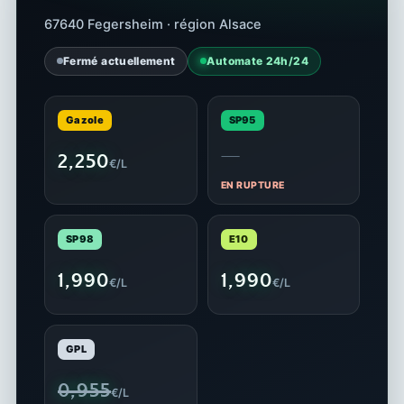
67640 Fegersheim · région Alsace
Fermé actuellement
Automate 24h/24
Gazole
SP95
—
2,250
€/L
EN RUPTURE
SP98
E10
1,990
1,990
€/L
€/L
GPL
0,955
€/L