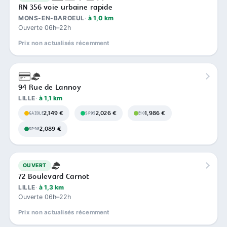
RN 356 voie urbaine rapide
MONS-EN-BAROEUL
à 1,0 km
Ouverte 06h–22h
Prix non actualisés récemment
94 Rue de Lannoy
LILLE
à 1,1 km
2,149 €
2,026 €
1,986 €
GAZOLE
SP95
E10
2,089 €
SP98
OUVERT
72 Boulevard Carnot
LILLE
à 1,3 km
Ouverte 06h–22h
Prix non actualisés récemment