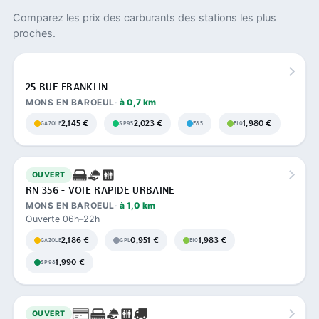
Comparez les prix des carburants des stations les plus
proches.
25 RUE FRANKLIN
MONS EN BAROEUL
à 0,7 km
2,145 €
2,023 €
1,980 €
GAZOLE
SP95
E85
E10
OUVERT
RN 356 - VOIE RAPIDE URBAINE
MONS EN BAROEUL
à 1,0 km
Ouverte 06h–22h
2,186 €
0,951 €
1,983 €
GAZOLE
GPL
E10
1,990 €
SP98
OUVERT