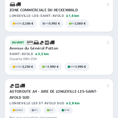
ZONE COMMERCIALE DU HECKENWALD
LONGEVILLE-LES-SAINT-AVOLD
à 1,4 km
2,286 €
0,992 €
2,080 €
GAZOLE
GPL
E10
OUVERT
Avenue du Général Patton
SAINT-AVOLD
à 2,2 km
Ouverte 06h–20h
2,250 €
1,990 €
1,990 €
GAZOLE
E10
SP98
AUTOROUTE A4 - AIRE DE LONGEVILLE-LES-SAINT-
AVOLD SUD
LONGEVILLE LES ST AVOLD SUD
à 2,8 km
GAZOLE
GPL
E10
SP98
Prix non actualisés récemment