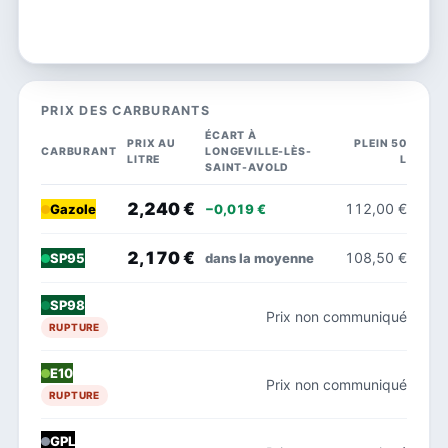
PRIX DES CARBURANTS
ÉCART À
PRIX AU
PLEIN 50
CARBURANT
LONGEVILLE-LÈS-
LITRE
L
SAINT-AVOLD
2,240 €
112,00 €
−0,019 €
Gazole
2,170 €
108,50 €
dans la moyenne
SP95
SP98
Prix non communiqué
RUPTURE
E10
Prix non communiqué
RUPTURE
GPL