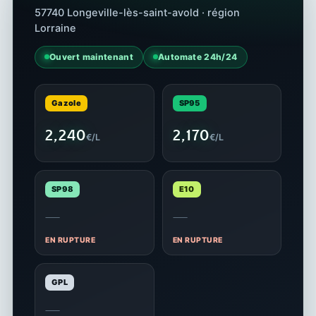
57740 Longeville-lès-saint-avold · région
Lorraine
Ouvert maintenant
Automate 24h/24
Gazole
SP95
2,240
2,170
€/L
€/L
SP98
E10
—
—
EN RUPTURE
EN RUPTURE
GPL
—