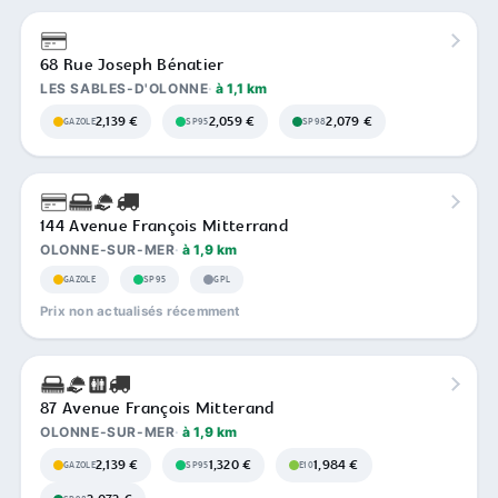
68 Rue Joseph Bénatier
LES SABLES-D'OLONNE
à 1,1 km
2,139 €
2,059 €
2,079 €
GAZOLE
SP95
SP98
144 Avenue François Mitterrand
OLONNE-SUR-MER
à 1,9 km
GAZOLE
SP95
GPL
Prix non actualisés récemment
87 Avenue François Mitterand
OLONNE-SUR-MER
à 1,9 km
2,139 €
1,320 €
1,984 €
GAZOLE
SP95
E10