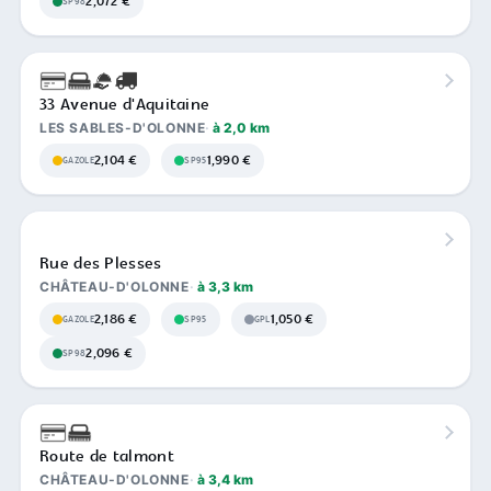
2,072 €
SP98
33 Avenue d'Aquitaine
LES SABLES-D'OLONNE
à 2,0 km
2,104 €
1,990 €
GAZOLE
SP95
Rue des Plesses
CHÂTEAU-D'OLONNE
à 3,3 km
2,186 €
1,050 €
GAZOLE
SP95
GPL
2,096 €
SP98
Route de talmont
CHÂTEAU-D'OLONNE
à 3,4 km