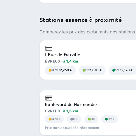
Stations essence à proximité
Comparez les prix des carburants des stations 
1 Rue de Fauville
ÉVREUX
à 1,4 km
2,250 €
2,070 €
2,170 €
GAZOLE
E10
SP98
Boulevard de Normandie
EVREUX
à 1,5 km
GAZOLE
GPL
E10
SP98
Prix non actualisés récemment