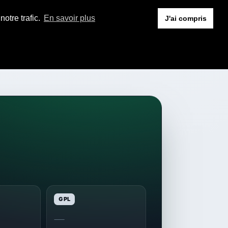
otre trafic.
En savoir plus
J'ai compris
GPL
—