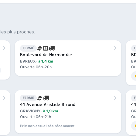
les plus proches.
FERMÉ
Boulevard de Normandie
B
EVREUX
à 1,4 km
E
Ouverte 06h–20h
Ou
FERMÉ
44 Avenue Aristide Briand
44
GRAVIGNY
à 1,9 km
G
Ouverte 06h–21h
Ou
Prix non actualisés récemment