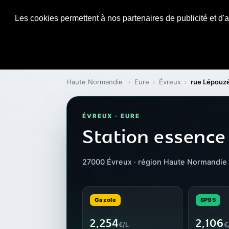
Les cookies permettent à nos partenaires de publicité et d'a
Haute Normandie
›
Eure
›
Évreux
›
rue Lépouz
ÉVREUX · EURE
Station essence
27000 Évreux · région Haute Normandie
Gazole
SP95
2,254
2,106
€/L
€