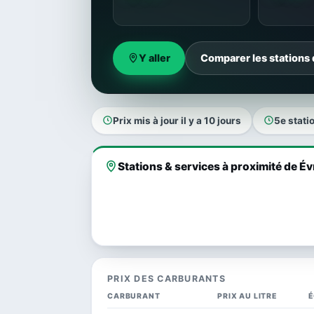
Y aller
Comparer les stations
Prix mis à jour il y a 10 jours
5e stati
Stations & services à proximité de É
PRIX DES CARBURANTS
CARBURANT
PRIX AU LITRE
É