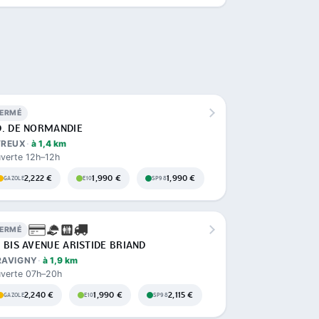
FERMÉ
D. DE NORMANDIE
VREUX
à 1,4 km
verte 12h–12h
2,222 €
1,990 €
1,990 €
GAZOLE
E10
SP98
FERMÉ
 BIS AVENUE ARISTIDE BRIAND
RAVIGNY
à 1,9 km
verte 07h–20h
2,240 €
1,990 €
2,115 €
GAZOLE
E10
SP98