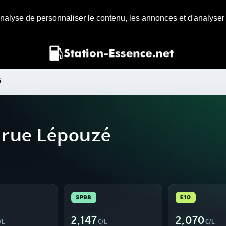
nalyse de personnaliser le contenu, les annonces et d'analyser n
é
 rue Lépouzé
SP98
E10
2,147
2,070
/L
€/L
€/L