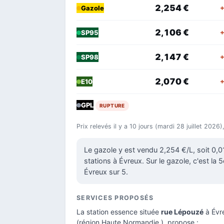
2,254 €
+
Gazole
2,106 €
+
SP95
2,147 €
+
SP98
2,070 €
+
E10
GPL
RUPTURE
Prix relevés il y a 10 jours (mardi 28 juillet 2026
Le gazole y est vendu 2,254 €/L, soit 0,
stations à Évreux. Sur le gazole, c'est la 
Évreux sur 5.
SERVICES PROPOSÉS
La station essence située
rue Lépouzé
à Évr
(région Haute Normandie ), propose :