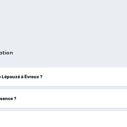
ation
ue Lépouzé à Évreux ?
ssence ?