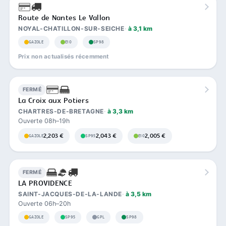
Route de Nantes Le Vallon
NOYAL-CHATILLON-SUR-SEICHE
à 3,1 km
GAZOLE
E10
SP98
Prix non actualisés récemment
FERMÉ
La Croix aux Potiers
CHARTRES-DE-BRETAGNE
à 3,3 km
Ouverte 08h–19h
2,203 €
2,043 €
2,005 €
GAZOLE
SP95
E10
FERMÉ
LA PROVIDENCE
SAINT-JACQUES-DE-LA-LANDE
à 3,5 km
Ouverte 06h–20h
GAZOLE
SP95
GPL
SP98