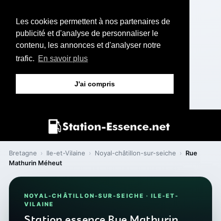
Les cookies permettent à nos partenaires de
publicité et d'analyse de personnaliser le
contenu, les annonces et d'analyser notre
trafic.
En savoir plus
J'ai compris
Bretagne
›
Ile-et-Vilaine
›
Noyal-châtillon-sur-seiche
›
Rue
Mathurin Méheut
NOYAL-CHÂTILLON-SUR-SEICHE · ILE-ET-
VILAINE
Station essence Rue Mathurin