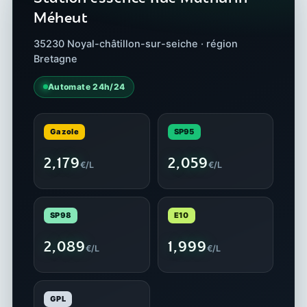
Méheut
35230 Noyal-châtillon-sur-seiche · région
Bretagne
Automate 24h/24
Gazole
SP95
2,179
2,059
€/L
€/L
SP98
E10
2,089
1,999
€/L
€/L
GPL