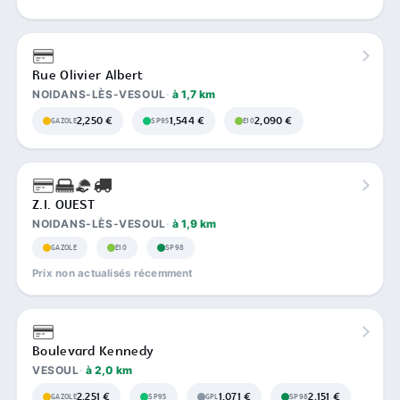
Rue Olivier Albert
NOIDANS-LÈS-VESOUL
à 1,7 km
2,250 €
1,544 €
2,090 €
GAZOLE
SP95
E10
Z.I. OUEST
NOIDANS-LÈS-VESOUL
à 1,9 km
GAZOLE
E10
SP98
Prix non actualisés récemment
Boulevard Kennedy
VESOUL
à 2,0 km
2,251 €
1,071 €
2,151 €
GAZOLE
SP95
GPL
SP98