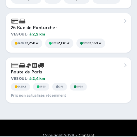
26 Rue de Pontarcher
VESOUL
à 2,2 km
2,250 €
2,130 €
2,160 €
GAZOLE
SP95
SP98
Route de Paris
VESOUL
à 2,4 km
GAZOLE
SP95
GPL
SP98
Prix non actualisés récemment
Copyright 2026 -
Contact