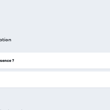
ation
ssence ?