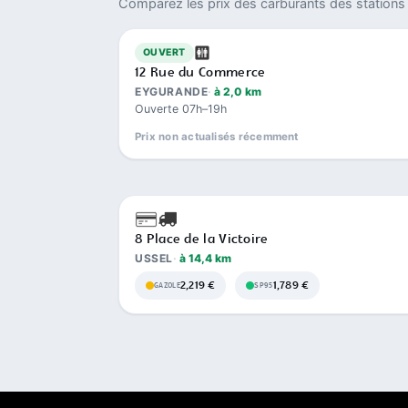
Comparez les prix des carburants des stations 
OUVERT
12 Rue du Commerce
EYGURANDE
à 2,0 km
Ouverte 07h–19h
Prix non actualisés récemment
8 Place de la Victoire
USSEL
à 14,4 km
2,219 €
1,789 €
GAZOLE
SP95