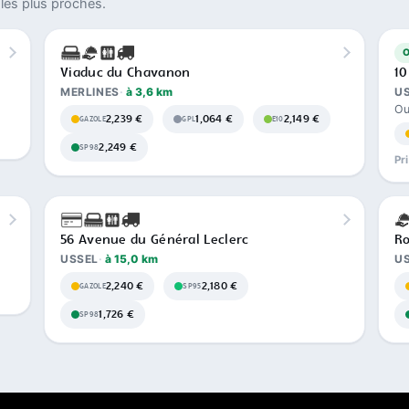
les plus proches.
Viaduc du Chavanon
10
MERLINES
à 3,6 km
U
Ou
2,239 €
1,064 €
2,149 €
GAZOLE
GPL
E10
2,249 €
SP98
Pr
56 Avenue du Général Leclerc
Ro
USSEL
à 15,0 km
U
2,240 €
2,180 €
GAZOLE
SP95
1,726 €
SP98