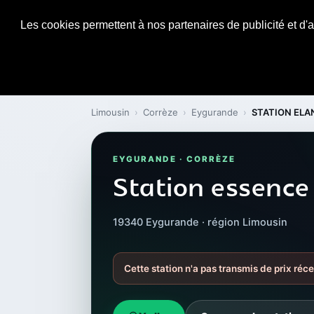
Les cookies permettent à nos partenaires de publicité et d'a
Limousin
›
Corrèze
›
Eygurande
›
STATION ELAN
EYGURANDE · CORRÈZE
Station essence
19340 Eygurande · région Limousin
Cette station n'a pas transmis de prix réc