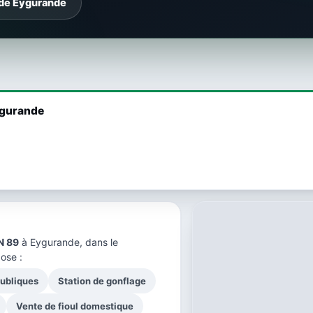
 de Eygurande
Eygurande
N 89
à Eygurande, dans le
ose :
publiques
Station de gonflage
Vente de fioul domestique