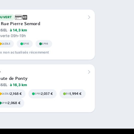
OUVERT
 Rue Pierre Semard
SSEL
à 14,3 km
verte 09h–19h
GAZOLE
SP95
SP98
ix non actualisés récemment
ute de Ponty
SSEL
à 16,3 km
2,168 €
2,037 €
1,994 €
GAZOLE
SP95
E10
2,068 €
SP98