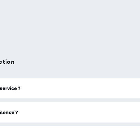
ation
 service ?
ssence ?