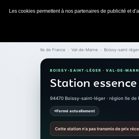
Les cookies permettent à nos partenaires de publicité et d'a
Ile de France
›
Val-de-Marne
›
Boissy-saint-lége
BOISSY-SAINT-LÉGER · VAL-DE-MAR
Station essence
94470 Boissy-saint-léger · région Ile de
Fermé actuellement
Cette station n'a pas transmis de prix réce