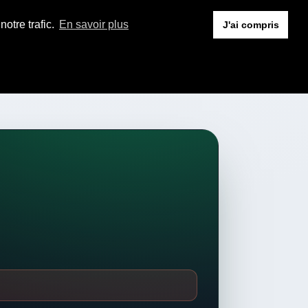
otre trafic.
En savoir plus
J'ai compris