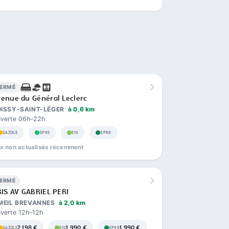
FERMÉ
enue du Général Leclerc
ISSY-SAINT-LÉGER
à 0,6 km
verte 06h–22h
GAZOLE
SP95
E10
SP98
ix non actualisés récemment
FERMÉ
BIS AV GABRIEL PERI
MEIL BREVANNES
à 2,0 km
verte 12h–12h
2,198 €
1,990 €
1,990 €
GAZOLE
E10
SP98