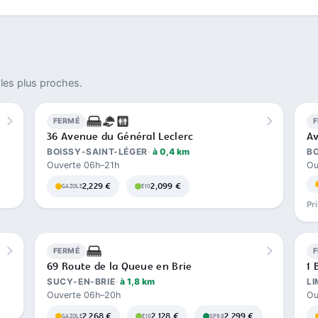
les plus proches.
FERMÉ
36 Avenue du Général Leclerc
Av
BOISSY-SAINT-LÉGER
à 0,4 km
BO
Ouverte 06h–21h
Ou
2,229 €
2,099 €
GAZOLE
E10
Pr
FERMÉ
69 Route de la Queue en Brie
1 
SUCY-EN-BRIE
à 1,8 km
LI
Ouverte 06h–20h
Ou
2,268 €
2,128 €
2,299 €
GAZOLE
E10
SP98