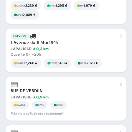
2,239 €
1,295 €
1,979 €
GAZOLE
SP95
E10
2,089 €
SP98
OUVERT
1 Avenue du 8 Mai 1945
LAPALISSE
à 0,2 km
Ouverte 07h–20h
2,260 €
1,560 €
2,120 €
GAZOLE
SP95
SP98
RUE DE VERDUN
LAPALISSE
à 0,9 km
GAZOLE
SP95
SP98
Prix non actualisés récemment