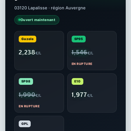
03120 Lapalisse · région Auvergne
Ouvert maintenant
Gazole
SP95
2,238
1,546
€/L
€/L
EN RUPTURE
SP98
E10
1,990
1,977
€/L
€/L
EN RUPTURE
GPL