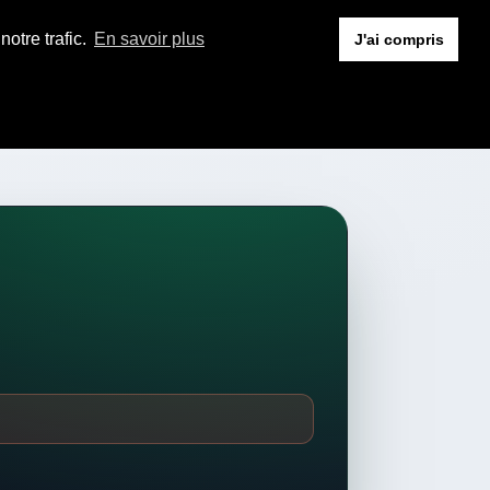
otre trafic.
En savoir plus
J'ai compris