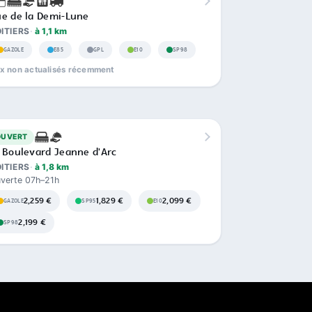
e de la Demi-Lune
ITIERS
à 1,1 km
GAZOLE
E85
GPL
E10
SP98
ix non actualisés récemment
OUVERT
 Boulevard Jeanne d'Arc
ITIERS
à 1,8 km
verte 07h–21h
2,259 €
1,829 €
2,099 €
GAZOLE
SP95
E10
2,199 €
SP98