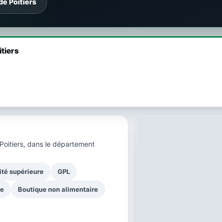
de Poitiers
itiers
Poitiers, dans le
département
ité supérieure
GPL
ge
Boutique non alimentaire