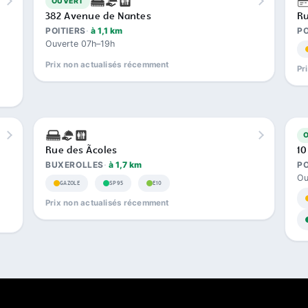
OUVERT
382 Avenue de Nantes
Ru
POITIERS
à 1,1 km
PO
Ouverte 07h–19h
Prix non actualisés récemment
Pr
Rue des Ãcoles
10
BUXEROLLES
à 1,7 km
PO
Ou
GAZOLE
SP95
E10
Prix non actualisés récemment