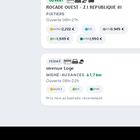
OUVERT
ROCADE OUEST - Z.I.REPUBLIQUE III
POITIERS
Ouverte 06h–21h
2,202 €
0,949 €
GAZOLE
E85
GPL
1,989 €
1,990 €
E10
SP98
FERMÉ
avenue Loge
MIGNÉ-AUXANCES
à 1,7 km
Ouverte 06h–22h
GAZOLE
E10
SP98
Prix non actualisés récemment