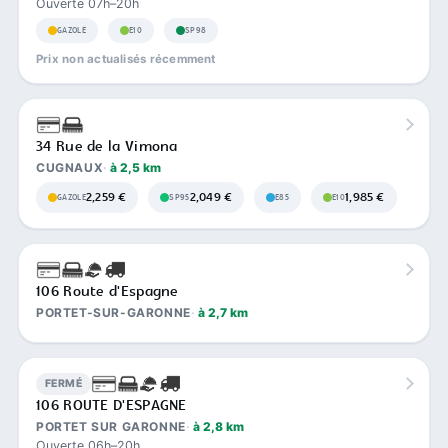
Ouverte 07h–20h
GAZOLE
E10
SP98
Prix non actualisés récemment
34 Rue de la Vimona
CUGNAUX
à 2,5 km
2,259 €
2,049 €
1,985 €
GAZOLE
SP95
E85
E10
106 Route d'Espagne
PORTET-SUR-GARONNE
à 2,7 km
FERMÉ
106 ROUTE D'ESPAGNE
PORTET SUR GARONNE
à 2,8 km
Ouverte 06h–20h