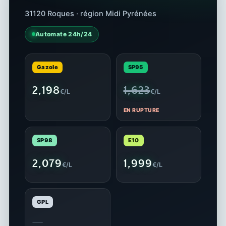
31120 Roques · région Midi Pyrénées
Automate 24h/24
Gazole
SP95
2,198
1,623
€/L
€/L
EN RUPTURE
SP98
E10
2,079
1,999
€/L
€/L
GPL
—