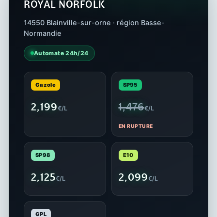
ROYAL NORFOLK
14550 Blainville-sur-orne · région Basse-
Normandie
Automate 24h/24
Gazole
SP95
2,199
1,476
€/L
€/L
EN RUPTURE
SP98
E10
2,125
2,099
€/L
€/L
GPL