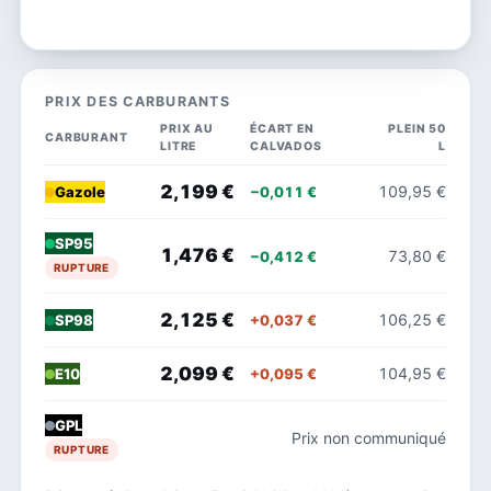
PRIX DES CARBURANTS
PRIX AU
ÉCART EN
PLEIN 50
CARBURANT
LITRE
CALVADOS
L
2,199 €
109,95 €
−0,011 €
Gazole
SP95
1,476 €
73,80 €
−0,412 €
RUPTURE
2,125 €
106,25 €
+0,037 €
SP98
2,099 €
104,95 €
+0,095 €
E10
GPL
Prix non communiqué
RUPTURE