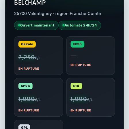
BELCHAMP
25700 Valentigney · région Franche Comté
Ouvert maintenant
Automate 24h/24
Gazole
SP95
—
2,250
€/L
EN RUPTURE
EN RUPTURE
SP98
E10
1,990
1,990
€/L
€/L
EN RUPTURE
EN RUPTURE
GPL