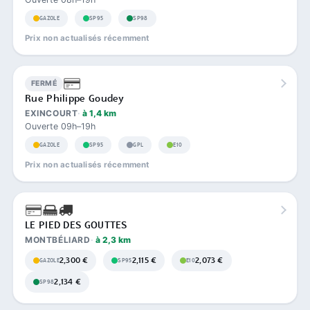
GAZOLE
SP95
SP98
Prix non actualisés récemment
FERMÉ
Rue Philippe Goudey
EXINCOURT
à 1,4 km
Ouverte 09h–19h
GAZOLE
SP95
GPL
E10
Prix non actualisés récemment
LE PIED DES GOUTTES
MONTBÉLIARD
à 2,3 km
2,300 €
2,115 €
2,073 €
GAZOLE
SP95
E10
2,134 €
SP98