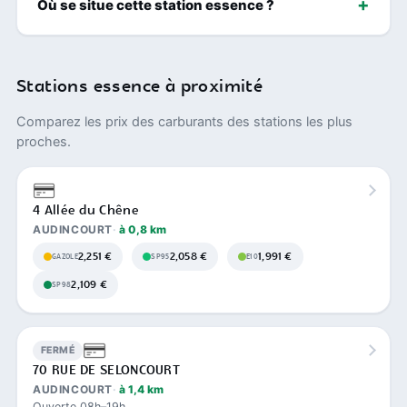
Où se situe cette station essence ?
Stations essence à proximité
Comparez les prix des carburants des stations les plus
proches.
4 Allée du Chêne
AUDINCOURT
à 0,8 km
2,251 €
2,058 €
1,991 €
GAZOLE
SP95
E10
2,109 €
SP98
FERMÉ
70 RUE DE SELONCOURT
AUDINCOURT
à 1,4 km
Ouverte 08h–19h