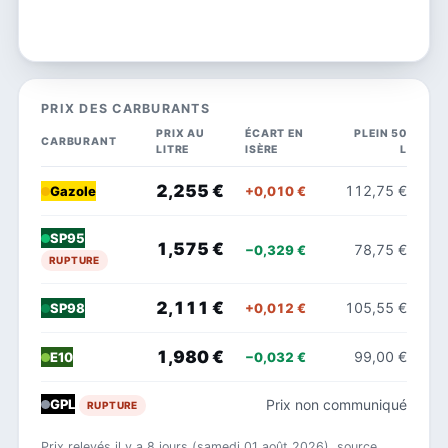
PRIX DES CARBURANTS
PRIX AU
ÉCART EN
PLEIN 50
CARBURANT
LITRE
ISÈRE
L
2,255 €
112,75 €
+0,010 €
Gazole
SP95
1,575 €
78,75 €
−0,329 €
RUPTURE
2,111 €
105,55 €
+0,012 €
SP98
1,980 €
99,00 €
−0,032 €
E10
Prix non communiqué
GPL
RUPTURE
Prix relevés il y a 8 jours (samedi 01 août 2026), source