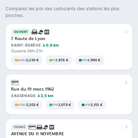
Comparez les prix des carburants des stations les plus
proches.
OUVERT
7 Route de Lyon
SAINT-ÉGRÈVE
à 0,6 km
Ouverte 06h–21h
2,239 €
1,978 €
1,990 €
GAZOLE
E10
SP98
Rue du 19 mars 1962
SASSENAGE
à 2,5 km
2,202 €
2,078 €
2,153 €
GAZOLE
SP95
SP98
FERMÉ
AVENUE DU 11 NOVEMBRE