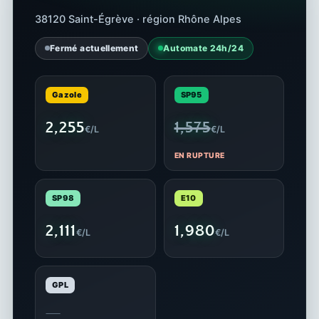
38120 Saint-Égrève · région Rhône Alpes
Fermé actuellement
Automate 24h/24
Gazole
SP95
2,255
1,575
€/L
€/L
EN RUPTURE
SP98
E10
2,111
1,980
€/L
€/L
GPL
—