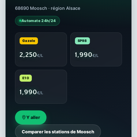
68690 Moosch · région Alsace
Automate 24h/24
Gazole
SP98
2,250
1,990
€/L
€/L
E10
1,990
€/L
Y aller
Comparer les stations de Moosch