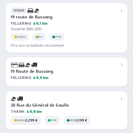
FERMÉ
19 route de Bussang
FELLERING
à 6,1 km
Ouverte 06h–20h
GAZOLE
E10
SP98
Prix non actualisés récemment
19 Route de Bussang
FELLERING
à 6,5 km
38 Rue du Général de Gaulle
THANN
à 6,6 km
2,299 €
2,199 €
GAZOLE
SP95
SP98