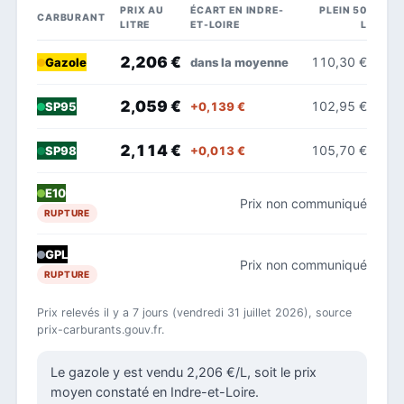
PRIX AU
ÉCART EN INDRE-
PLEIN 50
CARBURANT
LITRE
ET-LOIRE
L
2,206 €
110,30 €
dans la moyenne
Gazole
2,059 €
102,95 €
+0,139 €
SP95
2,114 €
105,70 €
+0,013 €
SP98
E10
Prix non communiqué
RUPTURE
GPL
Prix non communiqué
RUPTURE
Prix relevés il y a 7 jours (vendredi 31 juillet 2026), source
prix-carburants.gouv.fr.
Le gazole y est vendu 2,206 €/L, soit le prix
moyen constaté en Indre-et-Loire.