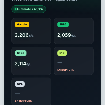
Automate 24h/24
Gazole
SP95
2,206
2,059
€/L
€/L
SP98
E10
—
2,114
€/L
EN RUPTURE
GPL
—
EN RUPTURE