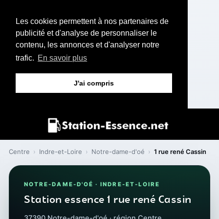
Les cookies permettent à nos partenaires de
publicité et d'analyse de personnaliser le
contenu, les annonces et d'analyser notre
trafic.
En savoir plus
J'ai compris
Centre
›
Indre-et-Loire
›
Notre-dame-d'oé
›
1 rue rené Cassin
NOTRE-DAME-D'OÉ · INDRE-ET-LOIRE
Station essence 1 rue rené Cassin
37390 Notre-dame-d'oé · région Centre