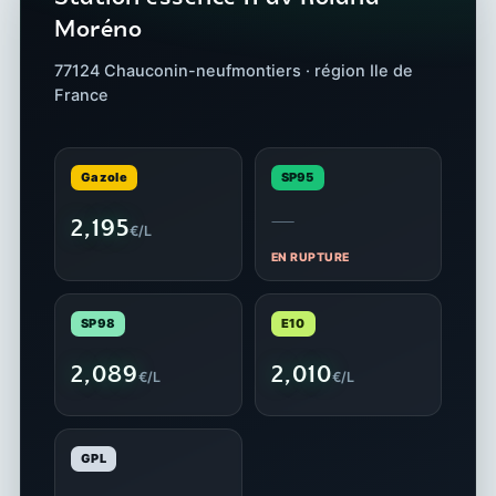
Moréno
77124 Chauconin-neufmontiers · région Ile de
France
Gazole
SP95
—
2,195
€/L
EN RUPTURE
SP98
E10
2,089
2,010
€/L
€/L
GPL