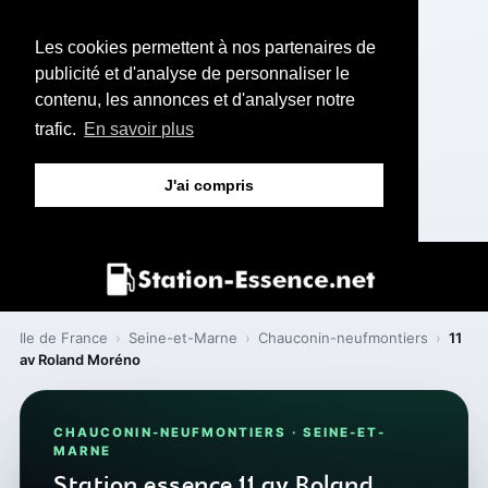
Les cookies permettent à nos partenaires de
publicité et d'analyse de personnaliser le
contenu, les annonces et d'analyser notre
trafic.
En savoir plus
J'ai compris
Ile de France
›
Seine-et-Marne
›
Chauconin-neufmontiers
›
11
av Roland Moréno
CHAUCONIN-NEUFMONTIERS · SEINE-ET-
MARNE
Station essence 11 av Roland