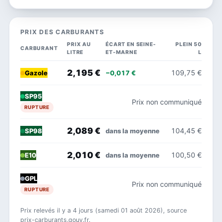
PRIX DES CARBURANTS
PRIX AU
ÉCART EN SEINE-
PLEIN 50
CARBURANT
LITRE
ET-MARNE
L
2,195 €
109,75 €
−0,017 €
Gazole
SP95
Prix non communiqué
RUPTURE
2,089 €
104,45 €
dans la moyenne
SP98
2,010 €
100,50 €
dans la moyenne
E10
GPL
Prix non communiqué
RUPTURE
Prix relevés il y a 4 jours (samedi 01 août 2026), source
prix-carburants.gouv.fr.