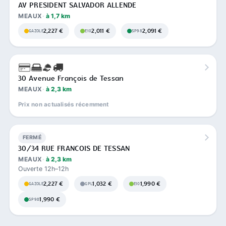
AV PRESIDENT SALVADOR ALLENDE
MEAUX
à 1,7 km
2,227 €
2,011 €
2,091 €
GAZOLE
E10
SP98
30 Avenue François de Tessan
MEAUX
à 2,3 km
Prix non actualisés récemment
FERMÉ
30/34 RUE FRANCOIS DE TESSAN
MEAUX
à 2,3 km
Ouverte 12h–12h
2,227 €
1,032 €
1,990 €
GAZOLE
GPL
E10
1,990 €
SP98