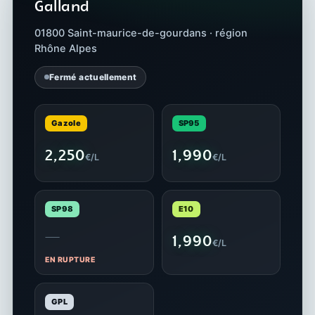
Galland
01800 Saint-maurice-de-gourdans · région
Rhône Alpes
Fermé actuellement
Gazole
SP95
2,250
1,990
€/L
€/L
SP98
E10
—
1,990
€/L
EN RUPTURE
GPL