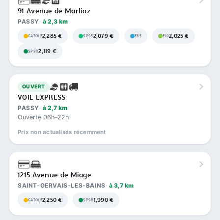
91 Avenue de Marlioz
PASSY
à 2,3 km
2,285 €
2,079 €
2,025 €
GAZOLE
SP95
E85
E10
2,119 €
SP98
OUVERT
VOIE EXPRESS
PASSY
à 2,7 km
Ouverte 06h–22h
Prix non actualisés récemment
1215 Avenue de Miage
SAINT-GERVAIS-LES-BAINS
à 3,7 km
2,250 €
1,990 €
GAZOLE
SP98