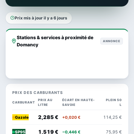
Prix mis à jour il y a 6 jours
Stations & services à proximité de
ANNONCE
Domancy
PRIX DES CARBURANTS
PRIX AU
ÉCART EN HAUTE-
PLEIN 50
CARBURANT
LITRE
SAVOIE
L
2,285 €
114,25 €
+0,020 €
Gazole
1,519 €
75,95 €
−0,446 €
SP95