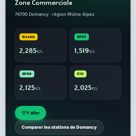
Zone Commerciale
74700 Domancy · région Rhône Alpes
Gazole
SP95
2,285
1,519
€/L
€/L
SP98
E10
2,125
2,025
€/L
€/L
Y aller
Comparer les stations de Domancy