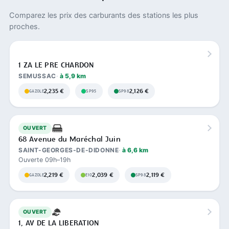
Comparez les prix des carburants des stations les plus
proches.
1 ZA LE PRE CHARDON
SEMUSSAC
à 5,9 km
2,235 €
2,126 €
GAZOLE
SP95
SP98
OUVERT
68 Avenue du Maréchal Juin
SAINT-GEORGES-DE-DIDONNE
à 6,6 km
Ouverte 09h–19h
2,219 €
2,039 €
2,119 €
GAZOLE
E10
SP98
OUVERT
1, AV DE LA LIBERATION