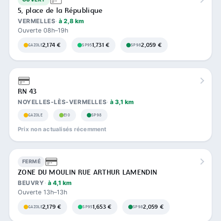
5, place de la République
VERMELLES
à 2,8 km
Ouverte 08h–19h
2,174 €
1,731 €
2,059 €
GAZOLE
SP95
SP98
RN 43
NOYELLES-LÈS-VERMELLES
à 3,1 km
GAZOLE
E10
SP98
Prix non actualisés récemment
FERMÉ
ZONE DU MOULIN RUE ARTHUR LAMENDIN
BEUVRY
à 4,1 km
Ouverte 13h–13h
2,179 €
1,653 €
2,059 €
GAZOLE
SP95
SP98