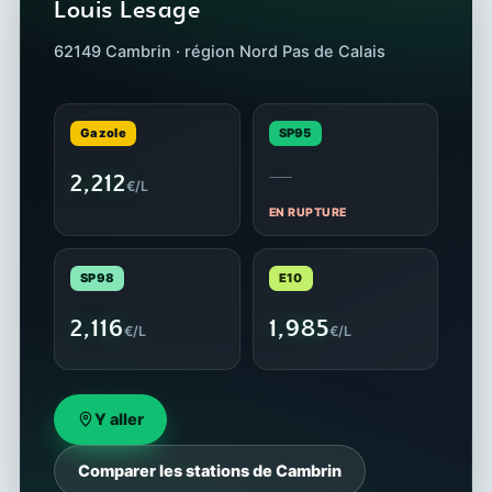
Louis Lesage
62149 Cambrin · région Nord Pas de Calais
Gazole
SP95
—
2,212
€/L
EN RUPTURE
SP98
E10
2,116
1,985
€/L
€/L
Y aller
Comparer les stations de Cambrin