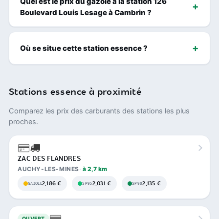
Quel est le prix du gazole à la station 126
Boulevard Louis Lesage à Cambrin ?
Où se situe cette station essence ?
Stations essence à proximité
Comparez les prix des carburants des stations les plus
proches.
ZAC DES FLANDRES
AUCHY-LES-MINES
à 2,7 km
2,186 €
2,031 €
2,135 €
GAZOLE
SP95
SP98
OUVERT