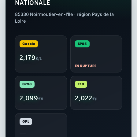
NATIONALE
85330 Noirmoutier-en-l'Île · région Pays de la
Loire
Gazole
SP95
—
2,179
€/L
EN RUPTURE
SP98
E10
2,099
2,022
€/L
€/L
GPL
—