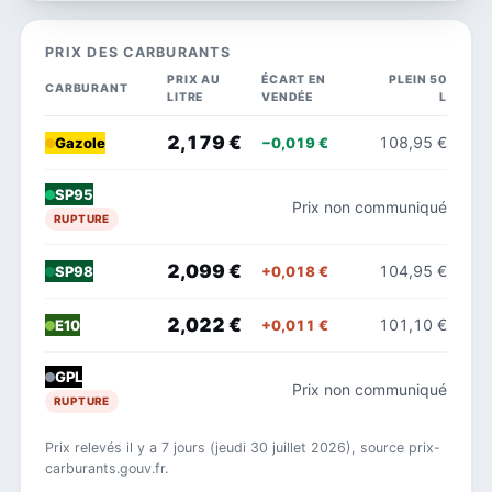
PRIX DES CARBURANTS
PRIX AU
ÉCART EN
PLEIN 50
CARBURANT
LITRE
VENDÉE
L
2,179 €
108,95 €
−0,019 €
Gazole
SP95
Prix non communiqué
RUPTURE
2,099 €
104,95 €
+0,018 €
SP98
2,022 €
101,10 €
+0,011 €
E10
GPL
Prix non communiqué
RUPTURE
Prix relevés il y a 7 jours (jeudi 30 juillet 2026), source prix-
carburants.gouv.fr.