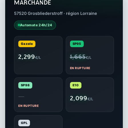
MARCHANDE
57520 Grosbliederstroff · région Lorraine
Automate 24h/24
Gazole
SP95
2,299
1,665
€/L
€/L
EN RUPTURE
SP98
E10
—
2,099
€/L
EN RUPTURE
GPL