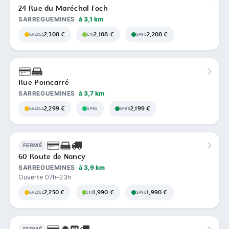
24 Rue du Maréchal Foch
SARREGUEMINES
à 3,1 km
2,308 €
2,108 €
2,208 €
GAZOLE
E10
SP98
Rue Poincarré
SARREGUEMINES
à 3,7 km
2,299 €
2,199 €
GAZOLE
SP95
SP98
FERMÉ
60 Route de Nancy
SARREGUEMINES
à 3,9 km
Ouverte 07h–23h
2,250 €
1,990 €
1,990 €
GAZOLE
E10
SP98