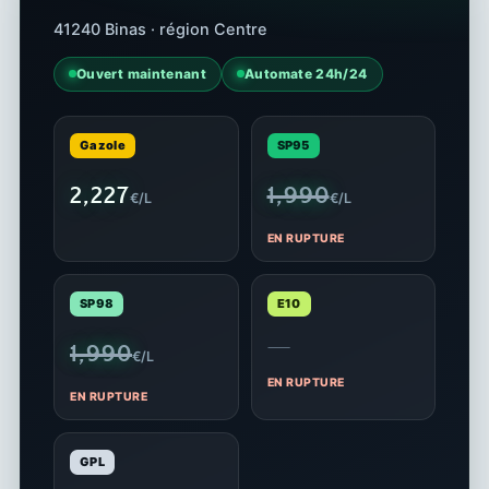
41240 Binas · région Centre
Ouvert maintenant
Automate 24h/24
Gazole
SP95
2,227
1,990
€/L
€/L
EN RUPTURE
SP98
E10
—
1,990
€/L
EN RUPTURE
EN RUPTURE
GPL