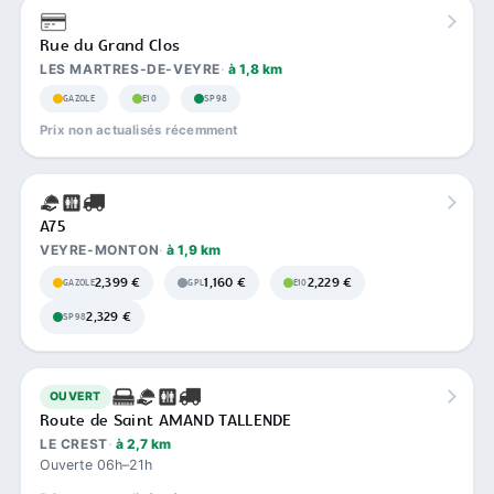
Rue du Grand Clos
LES MARTRES-DE-VEYRE
à 1,8 km
GAZOLE
E10
SP98
Prix non actualisés récemment
A75
VEYRE-MONTON
à 1,9 km
2,399 €
1,160 €
2,229 €
GAZOLE
GPL
E10
2,329 €
SP98
OUVERT
Route de Saint AMAND TALLENDE
LE CREST
à 2,7 km
Ouverte 06h–21h