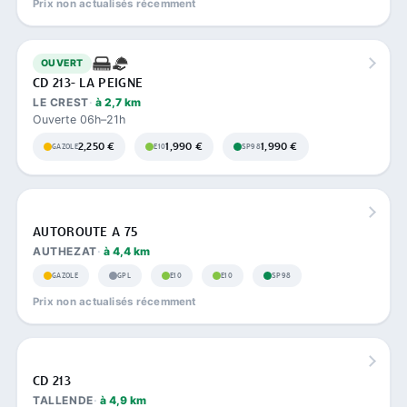
Prix non actualisés récemment
OUVERT
CD 213- LA PEIGNE
LE CREST
à 2,7 km
Ouverte 06h–21h
2,250 €
1,990 €
1,990 €
GAZOLE
E10
SP98
AUTOROUTE A 75
AUTHEZAT
à 4,4 km
GAZOLE
GPL
E10
E10
SP98
Prix non actualisés récemment
CD 213
TALLENDE
à 4,9 km