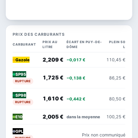
PRIX DES CARBURANTS
PRIX AU
ÉCART EN PUY-DE-
PLEIN 50
CARBURANT
LITRE
DÔME
L
2,209 €
110,45 €
−0,017 €
Gazole
SP95
1,725 €
86,25 €
−0,138 €
RUPTURE
SP98
1,610 €
80,50 €
−0,442 €
RUPTURE
2,005 €
100,25 €
dans la moyenne
E10
GPL
Prix non communiqué