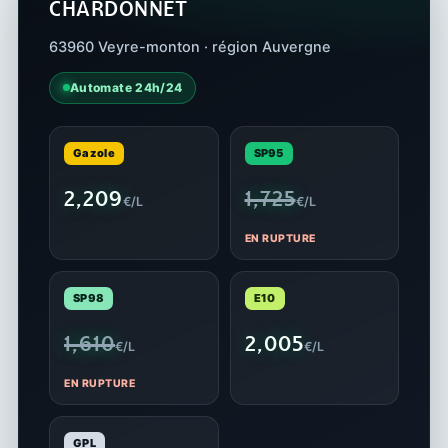
CHARDONNET
63960 Veyre-monton · région Auvergne
Automate 24h/24
Gazole
SP95
2,209
1,725
€/L
€/L
EN RUPTURE
SP98
E10
1,610
2,005
€/L
€/L
EN RUPTURE
GPL