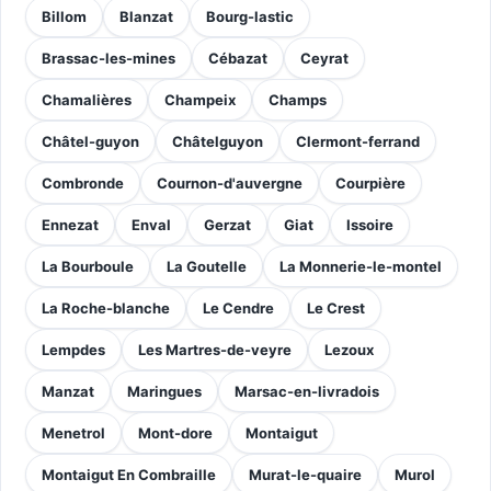
Billom
Blanzat
Bourg-lastic
Brassac-les-mines
Cébazat
Ceyrat
Chamalières
Champeix
Champs
Châtel-guyon
Châtelguyon
Clermont-ferrand
Combronde
Cournon-d'auvergne
Courpière
Ennezat
Enval
Gerzat
Giat
Issoire
La Bourboule
La Goutelle
La Monnerie-le-montel
La Roche-blanche
Le Cendre
Le Crest
Lempdes
Les Martres-de-veyre
Lezoux
Manzat
Maringues
Marsac-en-livradois
Menetrol
Mont-dore
Montaigut
Montaigut En Combraille
Murat-le-quaire
Murol