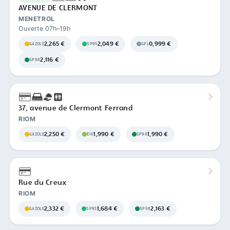
AVENUE DE CLERMONT
MENETROL
Ouverte 07h–19h
2,265 €
2,049 €
0,999 €
GAZOLE
SP95
GPL
2,116 €
SP98
37, avenue de Clermont Ferrand
RIOM
2,250 €
1,990 €
1,990 €
GAZOLE
E10
SP98
Rue du Creux
RIOM
2,332 €
1,684 €
2,163 €
GAZOLE
SP95
SP98