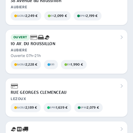
38 Avenue du Roussillon
AUBIERE
2,249 €
2,099 €
2,199 €
GAZOLE
E10
SP98
OUVERT
10 AV. DU ROUSSILLON
AUBIERE
Ouverte 07h–21h
2,228 €
1,990 €
GAZOLE
E85
E10
RUE GEORGES CLEMENCEAU
LEZOUX
2,189 €
1,639 €
2,079 €
GAZOLE
SP95
SP98