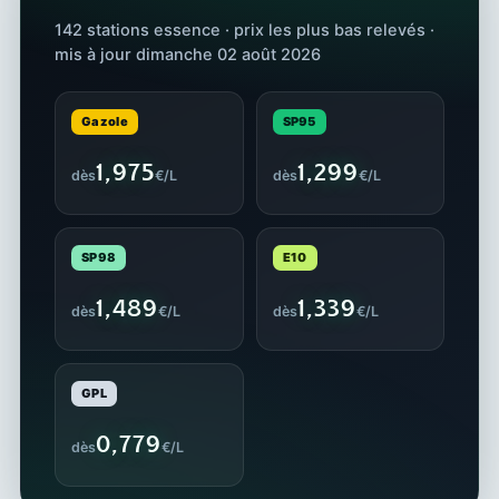
142 stations essence · prix les plus bas relevés ·
mis à jour dimanche 02 août 2026
Gazole
SP95
1,975
1,299
dès
€/L
dès
€/L
SP98
E10
1,489
1,339
dès
€/L
dès
€/L
GPL
0,779
dès
€/L