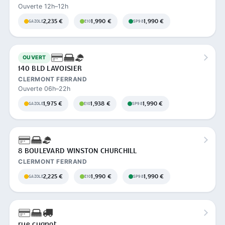
Ouverte 12h–12h
2,235 €
1,990 €
1,990 €
GAZOLE
E10
SP98
OUVERT
140 BLD LAVOISIER
CLERMONT FERRAND
Ouverte 06h–22h
1,975 €
1,938 €
1,990 €
GAZOLE
E10
SP98
8 BOULEVARD WINSTON CHURCHILL
CLERMONT FERRAND
2,225 €
1,990 €
1,990 €
GAZOLE
E10
SP98
rue cugnot