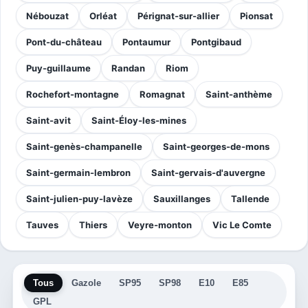
Nébouzat
Orléat
Pérignat-sur-allier
Pionsat
Pont-du-château
Pontaumur
Pontgibaud
Puy-guillaume
Randan
Riom
Rochefort-montagne
Romagnat
Saint-anthème
Saint-avit
Saint-Éloy-les-mines
Saint-genès-champanelle
Saint-georges-de-mons
Saint-germain-lembron
Saint-gervais-d'auvergne
Saint-julien-puy-lavèze
Sauxillanges
Tallende
Tauves
Thiers
Veyre-monton
Vic Le Comte
Tous
Gazole
SP95
SP98
E10
E85
GPL