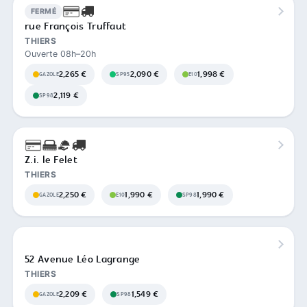
FERMÉ
rue François Truffaut
THIERS
Ouverte 08h–20h
2,265 €
2,090 €
1,998 €
GAZOLE
SP95
E10
2,119 €
SP98
Z.i. le Felet
THIERS
2,250 €
1,990 €
1,990 €
GAZOLE
E10
SP98
52 Avenue Léo Lagrange
THIERS
2,209 €
1,549 €
GAZOLE
SP98