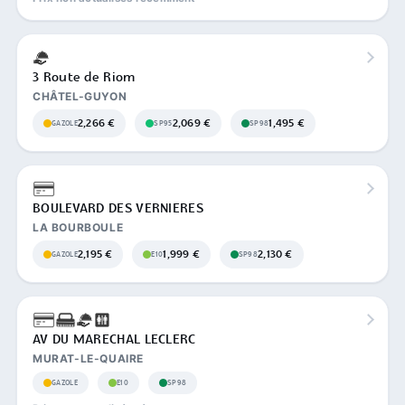
3 Route de Riom
CHÂTEL-GUYON
2,266 €
2,069 €
1,495 €
GAZOLE
SP95
SP98
BOULEVARD DES VERNIERES
LA BOURBOULE
2,195 €
1,999 €
2,130 €
GAZOLE
E10
SP98
AV DU MARECHAL LECLERC
MURAT-LE-QUAIRE
GAZOLE
E10
SP98