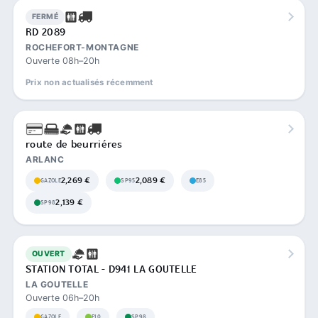
FERMÉ
RD 2089
ROCHEFORT-MONTAGNE
Ouverte 08h–20h
Prix non actualisés récemment
route de beurriéres
ARLANC
2,269 €
2,089 €
GAZOLE
SP95
E85
2,139 €
SP98
OUVERT
STATION TOTAL - D941 LA GOUTELLE
LA GOUTELLE
Ouverte 06h–20h
GAZOLE
E10
SP98