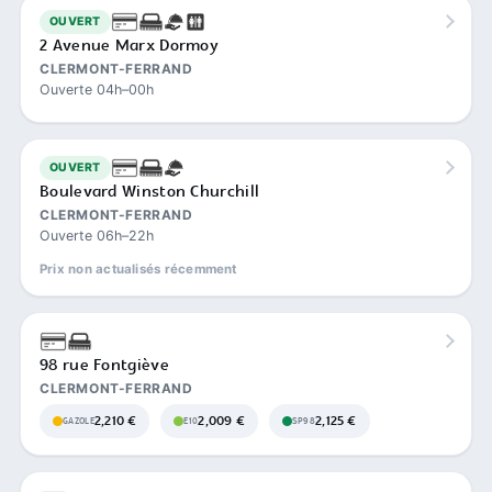
OUVERT
2 Avenue Marx Dormoy
CLERMONT-FERRAND
Ouverte 04h–00h
OUVERT
Boulevard Winston Churchill
CLERMONT-FERRAND
Ouverte 06h–22h
Prix non actualisés récemment
98 rue Fontgiève
CLERMONT-FERRAND
2,210 €
2,009 €
2,125 €
GAZOLE
E10
SP98