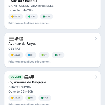
1 Rue du Château
SAINT-GENÈS-CHAMPANELLE
Ouverte 07h–20h
GAZOLE
SP95
SP98
Prix non actualisés récemment
Avenue de Royat
CEYRAT
GAZOLE
E85
E10
SP98
Prix non actualisés récemment
OUVERT
65, avenue de Belgique
CHÂTELGUYON
Ouverte 06h–20h
GAZOLE
E10
SP98
Prix non actualisés récemment