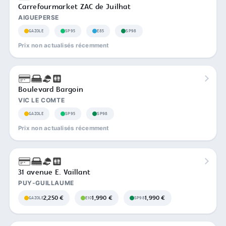
Carrefourmarket ZAC de Juilhat
AIGUEPERSE
GAZOLE
SP95
E85
SP98
Prix non actualisés récemment
Boulevard Bargoin
VIC LE COMTE
GAZOLE
SP95
SP98
Prix non actualisés récemment
31 avenue E. Vaillant
PUY-GUILLAUME
2,250 €
1,990 €
1,990 €
GAZOLE
E10
SP98