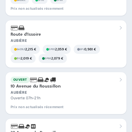
GAZOLE
SP95
SP98
Prix non actualisés récemment
Route d'Issoire
AUBIÈRE
2,215 €
2,059 €
0,981 €
GAZOLE
SP95
GPL
2,019 €
2,079 €
E10
SP98
OUVERT
10 Avenue du Roussillon
AUBIÈRE
Ouverte 07h–21h
Prix non actualisés récemment