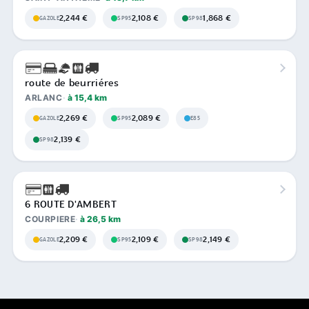
2,244 €
2,108 €
1,868 €
GAZOLE
SP95
SP98
route de beurriéres
ARLANC
à 15,4 km
2,269 €
2,089 €
GAZOLE
SP95
E85
2,139 €
SP98
6 ROUTE D'AMBERT
COURPIERE
à 26,5 km
2,209 €
2,109 €
2,149 €
GAZOLE
SP95
SP98