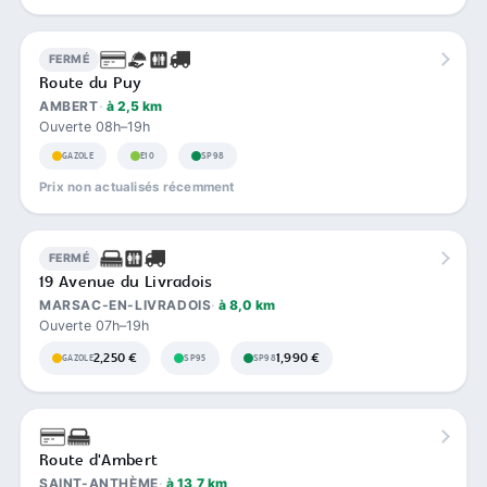
FERMÉ
Route du Puy
AMBERT
à 2,5 km
Ouverte 08h–19h
GAZOLE
E10
SP98
Prix non actualisés récemment
FERMÉ
19 Avenue du Livradois
MARSAC-EN-LIVRADOIS
à 8,0 km
Ouverte 07h–19h
2,250 €
1,990 €
GAZOLE
SP95
SP98
Route d'Ambert
SAINT-ANTHÈME
à 13,7 km