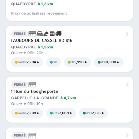
QUAËDYPRE
à 1,3 km
Prix non actualisés récemment
FERMÉ
FAUBOURG DE CASSEL RD 916
QUAEDYPRE
à 1,3 km
Ouverte 06h–20h
2,204 €
1,990 €
1,990 €
GAZOLE
E85
E10
SP98
FERMÉ
1 Rue du Hoogheporte
CAPPELLE-LA-GRANDE
à 4,7 km
Ouverte 09h–19h
2,208 €
2,068 €
2,126 €
GAZOLE
SP95
SP98
FERMÉ