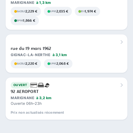
MARIGNANE
à 1,3 km
2,229 €
2,035 €
1,974 €
GAZOLE
SP95
E10
1,866 €
SP98
rue du 19 mars 1962
GIGNAC-LA-NERTHE
à 3,1 km
2,220 €
2,068 €
GAZOLE
SP95
OUVERT
92 AEROPORT
MARIGNANE
à 3,2 km
Ouverte 06h–23h
Prix non actualisés récemment