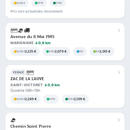
GAZOLE
SP95
SP98
Prix non actualisés récemment
Avenue du 8 Mai 1945
MARIGNANE
à 0,6 km
2,225 €
2,079 €
2,015 €
GAZOLE
SP95
E85
E10
FERMÉ
ZAC DE LA LAUVE
SAINT-VICTORET
à 0,9 km
Ouverte 08h–19h
2,269 €
2,109 €
GAZOLE
SP95
SP98
Chemin Saint Pierre