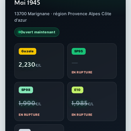
Mai 1945
13700 Marignane · région Provence Alpes Côte
d'azur
Ouvert maintenant
Gazole
SP95
—
2,230
€/L
EN RUPTURE
SP98
E10
1,990
1,985
€/L
€/L
EN RUPTURE
EN RUPTURE