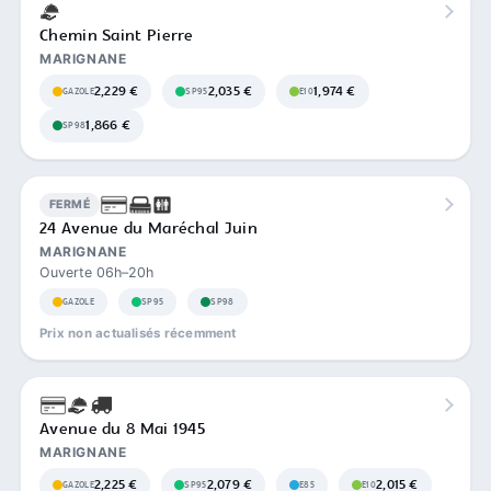
Chemin Saint Pierre
MARIGNANE
2,229 €
2,035 €
1,974 €
GAZOLE
SP95
E10
1,866 €
SP98
FERMÉ
24 Avenue du Maréchal Juin
MARIGNANE
Ouverte 06h–20h
GAZOLE
SP95
SP98
Prix non actualisés récemment
Avenue du 8 Mai 1945
MARIGNANE
2,225 €
2,079 €
2,015 €
GAZOLE
SP95
E85
E10