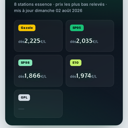
8 stations essence · prix les plus bas relevés ·
mis à jour dimanche 02 août 2026
Gazole
SP95
2,225
2,035
dès
€/L
dès
€/L
SP98
E10
1,866
1,974
dès
€/L
dès
€/L
GPL
—