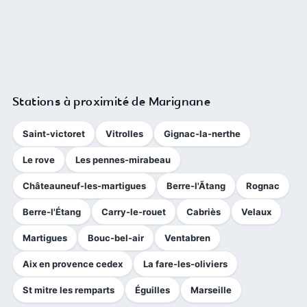
Stations à proximité de Marignane
Saint-victoret
Vitrolles
Gignac-la-nerthe
Le rove
Les pennes-mirabeau
Châteauneuf-les-martigues
Berre-l'Ãtang
Rognac
Berre-l'Étang
Carry-le-rouet
Cabriès
Velaux
Martigues
Bouc-bel-air
Ventabren
Aix en provence cedex
La fare-les-oliviers
St mitre les remparts
Éguilles
Marseille