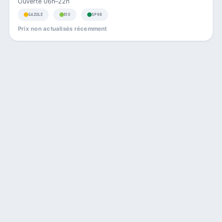
Ouverte 06h–22h
GAZOLE
E10
SP98
Prix non actualisés récemment