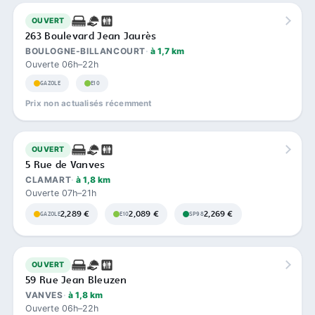
OUVERT
263 Boulevard Jean Jaurès
BOULOGNE-BILLANCOURT
à 1,7 km
Ouverte 06h–22h
GAZOLE
E10
Prix non actualisés récemment
OUVERT
5 Rue de Vanves
CLAMART
à 1,8 km
Ouverte 07h–21h
2,289 €
2,089 €
2,269 €
GAZOLE
E10
SP98
OUVERT
59 Rue Jean Bleuzen
VANVES
à 1,8 km
Ouverte 06h–22h