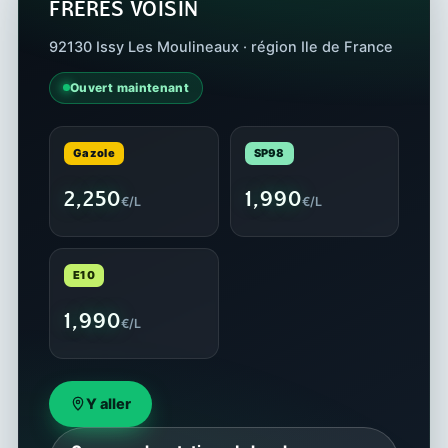
FRERES VOISIN
92130 Issy Les Moulineaux · région Ile de France
Ouvert maintenant
Gazole
SP98
2,250
1,990
€/L
€/L
E10
1,990
€/L
Y aller