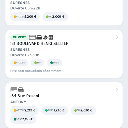
SURESNES
Ouverte 06h–22h
2,209 €
2,009 €
GAZOLE
E10
OUVERT
131 BOULEVARD HENRI SELLIER
SURESNES
Ouverte 07h–21h
GAZOLE
E10
SP98
Prix non actualisés récemment
134 Rue Pascal
ANTONY
2,219 €
1,738 €
2,030 €
GAZOLE
SP95
E10
2,118 €
SP98