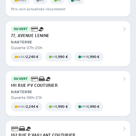
GAZOLE
GPL
E10
SP98
Prix non actualisés récemment
OUVERT
77, AVENUE LENINE
NANTERRE
Ouverte 07h–20h
2,240 €
1,990 €
1,990 €
GAZOLE
E10
SP98
OUVERT
141 RUE PV COUTURIER
NANTERRE
Ouverte 06h–21h
2,244 €
1,990 €
1,990 €
GAZOLE
E10
SP98
182 RUE P.VAILLANT COUTURIER