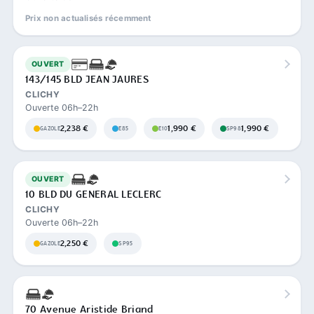
Prix non actualisés récemment
OUVERT
143/145 BLD JEAN JAURES
CLICHY
Ouverte 06h–22h
2,238 €
1,990 €
1,990 €
GAZOLE
E85
E10
SP98
OUVERT
10 BLD DU GENERAL LECLERC
CLICHY
Ouverte 06h–22h
2,250 €
GAZOLE
SP95
70 Avenue Aristide Briand