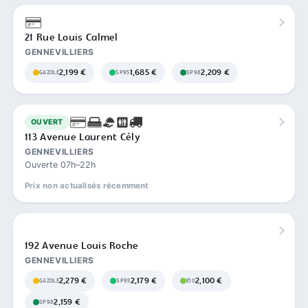
21 Rue Louis Calmel
GENNEVILLIERS
2,199 €
1,685 €
2,209 €
GAZOLE
SP95
SP98
OUVERT
113 Avenue Laurent Cély
GENNEVILLIERS
Ouverte 07h–22h
Prix non actualisés récemment
192 Avenue Louis Roche
GENNEVILLIERS
2,279 €
2,179 €
2,100 €
GAZOLE
SP95
E10
2,159 €
SP98