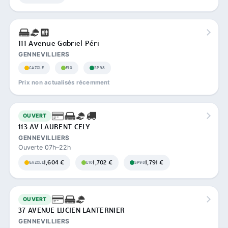
111 Avenue Gabriel Péri
GENNEVILLIERS
GAZOLE
E10
SP98
Prix non actualisés récemment
OUVERT
113 AV LAURENT CELY
GENNEVILLIERS
Ouverte 07h–22h
1,604 €
1,702 €
1,791 €
GAZOLE
E10
SP98
OUVERT
37 AVENUE LUCIEN LANTERNIER
GENNEVILLIERS