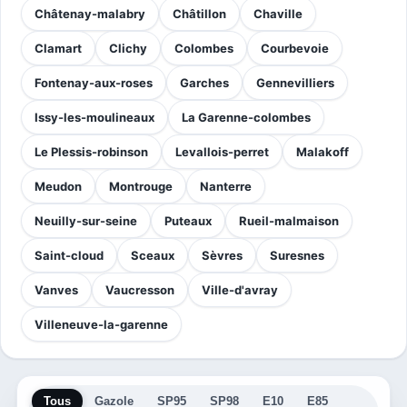
Châtenay-malabry
Châtillon
Chaville
Clamart
Clichy
Colombes
Courbevoie
Fontenay-aux-roses
Garches
Gennevilliers
Issy-les-moulineaux
La Garenne-colombes
Le Plessis-robinson
Levallois-perret
Malakoff
Meudon
Montrouge
Nanterre
Neuilly-sur-seine
Puteaux
Rueil-malmaison
Saint-cloud
Sceaux
Sèvres
Suresnes
Vanves
Vaucresson
Ville-d'avray
Villeneuve-la-garenne
Tous
Gazole
SP95
SP98
E10
E85