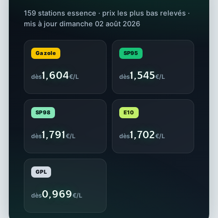
159 stations essence · prix les plus bas relevés ·
mis à jour dimanche 02 août 2026
Gazole
SP95
1,604
1,545
dès
€/L
dès
€/L
SP98
E10
1,791
1,702
dès
€/L
dès
€/L
GPL
0,969
dès
€/L