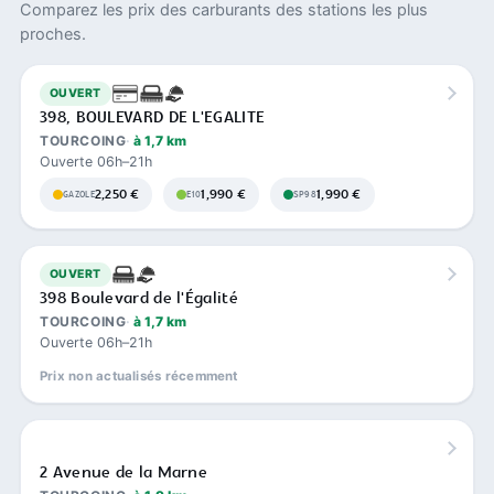
Comparez les prix des carburants des stations les plus
proches.
OUVERT
398, BOULEVARD DE L'EGALITE
TOURCOING
à 1,7 km
Ouverte 06h–21h
2,250 €
1,990 €
1,990 €
GAZOLE
E10
SP98
OUVERT
398 Boulevard de l'Égalité
TOURCOING
à 1,7 km
Ouverte 06h–21h
Prix non actualisés récemment
2 Avenue de la Marne