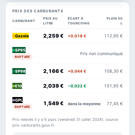
PRIX DES CARBURANTS
PRIX AU
ÉCART À
PLEIN 50
CARBURANT
LITRE
TOURCOING
L
2,259 €
112,95 €
+0,018 €
Gazole
SP95
Prix non communiqué
RUPTURE
2,166 €
108,30 €
+0,044 €
SP98
2,039 €
101,95 €
−0,022 €
E10
GPL
1,549 €
77,45 €
dans la moyenne
RUPTURE
Prix relevés il y a 6 jours (vendredi 31 juillet 2026), source
prix-carburants.gouv.fr.