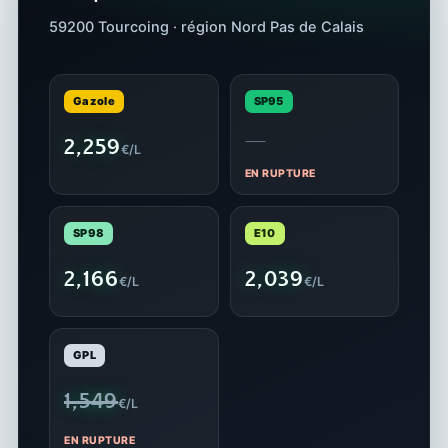
59200 Tourcoing · région Nord Pas de Calais
Gazole
SP95
—
2,259
€/L
EN RUPTURE
SP98
E10
2,166
2,039
€/L
€/L
GPL
1,549
€/L
EN RUPTURE