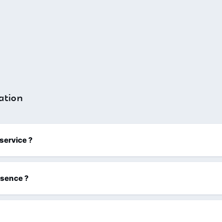
ation
 service ?
ssence ?