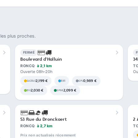
les plus proches.
FERMÉ
Boulevard d'Halluin
34
RONCQ
à 2,1 km
T
Ouverte 08h–20h
Ou
2,199 €
0,989 €
GAZOLE
E85
GPL
2,030 €
2,099 €
E10
SP98
53 Rue du Dronckaert
2 
RONCQ
à 2,7 km
T
Prix non actualisés récemment