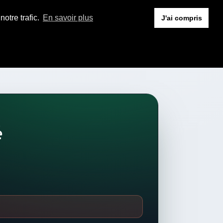
otre trafic.
En savoir plus
J'ai compris
é