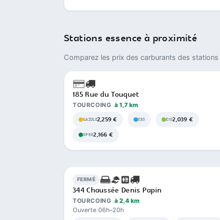
Stations essence à proximité
Comparez les prix des carburants des stations 
185 Rue du Touquet
TOURCOING
à 1,7 km
2,259 €
2,039 €
GAZOLE
E85
E10
2,166 €
SP98
FERMÉ
344 Chaussée Denis Papin
TOURCOING
à 2,4 km
Ouverte 06h–20h