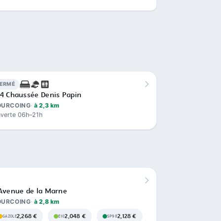
FERMÉ
4 Chaussée Denis Papin
OURCOING
à 2,3 km
verte 06h–21h
Avenue de la Marne
OURCOING
à 2,8 km
2,268 €
2,048 €
2,128 €
GAZOLE
E10
SP98