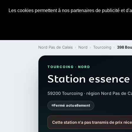
Les cookies permettent à nos partenaires de publicité et d'a
Nord Pas de Calais
›
Nord
›
Tourcoing
›
398 Boul
TOURCOING · NORD
Station essence 
59200 Tourcoing · région Nord Pas de Ca
Fermé actuellement
Cette station n'a pas transmis de prix réce