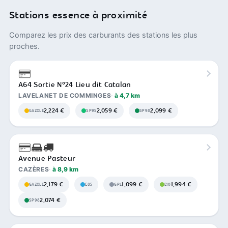
Stations essence à proximité
Comparez les prix des carburants des stations les plus
proches.
A64 Sortie N°24 Lieu dit Catalan
LAVELANET DE COMMINGES
à 4,7 km
2,224 €
2,059 €
2,099 €
GAZOLE
SP95
SP98
Avenue Pasteur
CAZÈRES
à 8,9 km
2,179 €
1,099 €
1,994 €
GAZOLE
E85
GPL
E10
2,074 €
SP98