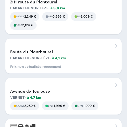
2111 route du Plantaurel
LABARTHE SUR LEZE
à 3,6 km
2,249 €
0,886 €
2,009 €
GAZOLE
GPL
E10
2,129 €
SP98
Route du Planthaurel
LABARTHE-SUR-LÈZE
à 4,1 km
Prix non actualisés récemment
Avenue de Toulouse
VERNET
à 4,7 km
2,250 €
1,990 €
1,990 €
GAZOLE
SP95
SP98