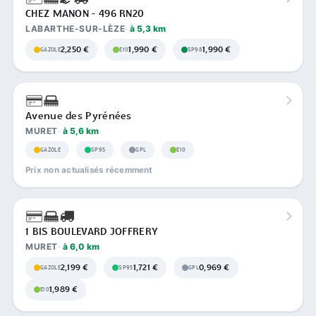
CHEZ MANON - 496 RN20
LABARTHE-SUR-LÈZE
à 5,3 km
2,250 €
1,990 €
1,990 €
GAZOLE
E10
SP98
Avenue des Pyrénées
MURET
à 5,6 km
GAZOLE
SP95
GPL
E10
Prix non actualisés récemment
1 BIS BOULEVARD JOFFRERY
MURET
à 6,0 km
2,199 €
1,721 €
0,969 €
GAZOLE
SP95
GPL
1,989 €
E10