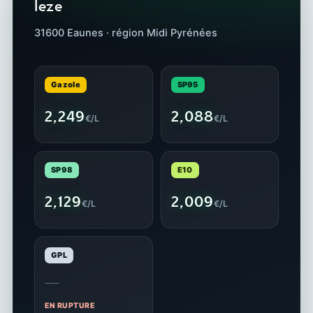
leze
31600 Eaunes · région Midi Pyrénées
Gazole
SP95
2,249
2,088
€/L
€/L
SP98
E10
2,129
2,009
€/L
€/L
GPL
—
EN RUPTURE