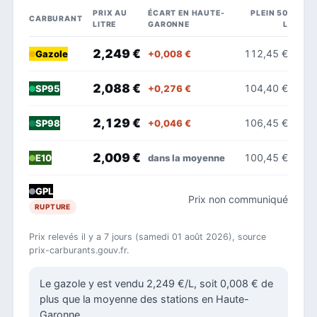
PRIX AU
ÉCART EN HAUTE-
PLEIN 50
CARBURANT
LITRE
GARONNE
L
2,249 €
112,45 €
+0,008 €
Gazole
2,088 €
104,40 €
+0,276 €
SP95
2,129 €
106,45 €
+0,046 €
SP98
2,009 €
100,45 €
dans la moyenne
E10
GPL
Prix non communiqué
RUPTURE
Prix relevés il y a 7 jours (samedi 01 août 2026), source
prix-carburants.gouv.fr.
Le gazole y est vendu 2,249 €/L, soit 0,008 € de
plus que la moyenne des stations en Haute-
Garonne.