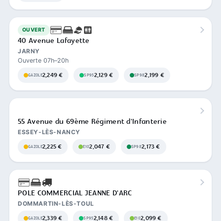
OUVERT
40 Avenue Lafayette
JARNY
Ouverte 07h–20h
2,249 €
2,129 €
2,199 €
GAZOLE
SP95
SP98
55 Avenue du 69ème Régiment d'Infanterie
ESSEY-LÈS-NANCY
2,225 €
2,047 €
2,173 €
GAZOLE
E10
SP98
POLE COMMERCIAL JEANNE D'ARC
DOMMARTIN-LÈS-TOUL
2,339 €
2,148 €
2,099 €
GAZOLE
SP95
E10