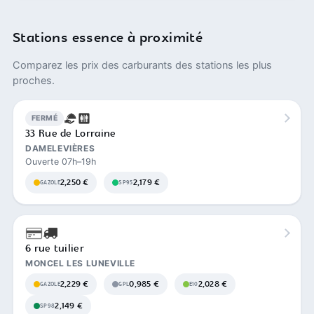
Stations essence à proximité
Comparez les prix des carburants des stations les plus
proches.
FERMÉ
33 Rue de Lorraine
DAMELEVIÈRES
Ouverte 07h–19h
2,250 €
2,179 €
GAZOLE
SP95
6 rue tuilier
MONCEL LES LUNEVILLE
2,229 €
0,985 €
2,028 €
GAZOLE
GPL
E10
2,149 €
SP98