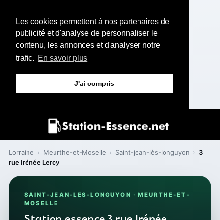
Les cookies permettent à nos partenaires de
publicité et d'analyse de personnaliser le
contenu, les annonces et d'analyser notre
trafic.
En savoir plus
J'ai compris
Lorraine
›
Meurthe-et-Moselle
›
Saint-jean-lès-longuyon
›
3
rue Irénée Leroy
SAINT-JEAN-LÈS-LONGUYON · MEURTHE-ET-
MOSELLE
Station essence 3 rue Irénée