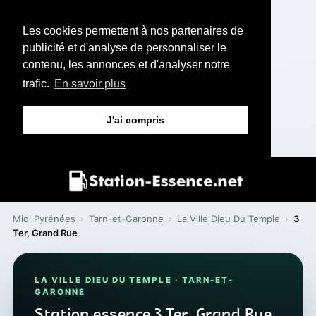
Les cookies permettent à nos partenaires de
publicité et d'analyse de personnaliser le
contenu, les annonces et d'analyser notre
trafic.
En savoir plus
J'ai compris
Midi Pyrénées
›
Tarn-et-Garonne
›
La Ville Dieu Du Temple
›
3
Ter, Grand Rue
LA VILLE DIEU DU TEMPLE · TARN-ET-
GARONNE
Station essence 3 Ter, Grand Rue