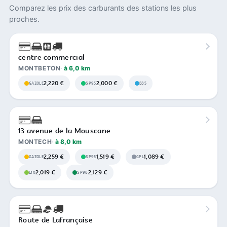
Comparez les prix des carburants des stations les plus
proches.
centre commercial
MONTBETON
à 6,0 km
2,220 €
2,000 €
GAZOLE
SP95
E85
13 avenue de la Mouscane
MONTECH
à 8,0 km
2,259 €
1,519 €
1,089 €
GAZOLE
SP95
GPL
2,019 €
2,129 €
E10
SP98
Route de Lafrançaise