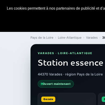
Les cookies permettent à nos partenaires de publicité et d'a
Pays de la Loire
›
Loire-Atlantique
›
Varades
›
3
VARADES · LOIRE-ATLANTIQUE
Station essence
44370 Varades · région Pays de la Loire
Ouvert maintenant
Gazole