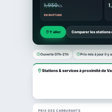
1,950
1
€/L
EN RUPTURE
Y aller
Comparer les stations
Ouverte 07h–21h
Prix mis à jour il y 
Stations & services à proximité de V
PRIX DES CARBURANTS