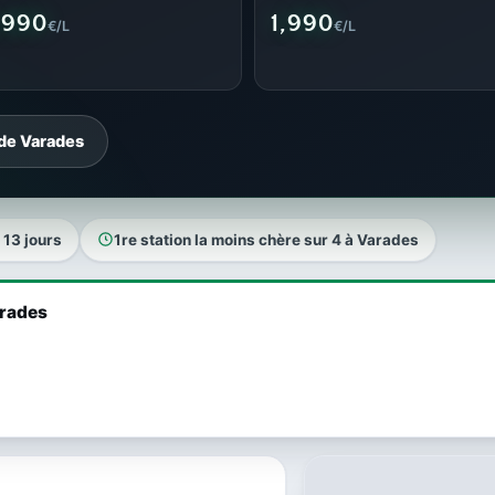
,990
1,990
€/L
€/L
 de Varades
a 13 jours
1re station la moins chère sur 4 à Varades
arades