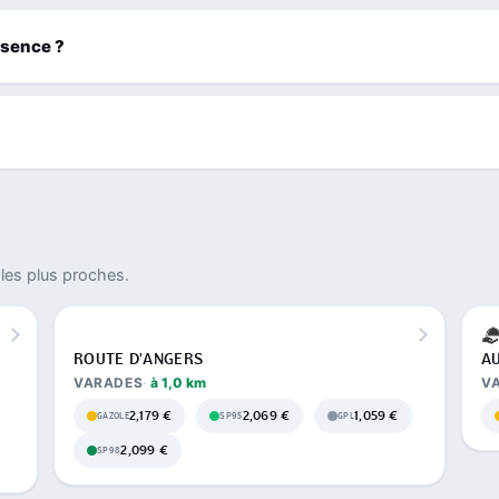
ssence ?
les plus proches.
ROUTE D'ANGERS
AU
VARADES
à 1,0 km
V
2,179 €
2,069 €
1,059 €
GAZOLE
SP95
GPL
2,099 €
SP98