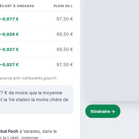
ÉCART À VARADES
PLEIN 50 L
97,50 €
−0,077 €
99,50 €
−0,026 €
99,50 €
−0,027 €
97,50 €
−0,027 €
, source prix-carburants.gouv.fr.
077 € de moins que la moyenne
t la 1re station la moins chère de
Itinéraire →
hal Foch
à Varades, dans le
 la Loire), propose :