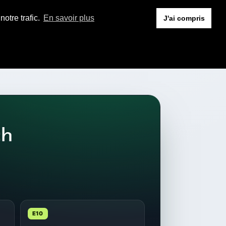
otre trafic.
En savoir plus
J'ai compris
ch
E10