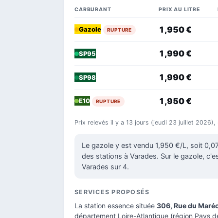
CARBURANT
PRIX AU LITRE
1,950 €
Gazole
RUPTURE
1,990 €
SP95
1,990 €
SP98
1,950 €
E10
RUPTURE
Prix relevés il y a 13 jours (jeudi 23 juillet 2026)
Le gazole y est vendu 1,950 €/L, soit 0,
des stations à Varades. Sur le gazole, c'es
Varades sur 4.
SERVICES PROPOSÉS
La station essence située
306, Rue du Maréc
département Loire-Atlantique
(région Pays de