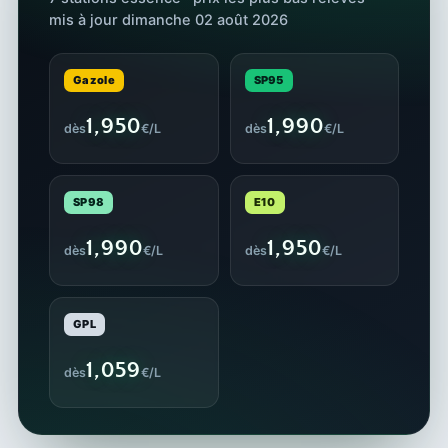
mis à jour dimanche 02 août 2026
Gazole
SP95
1,950
1,990
dès
€/L
dès
€/L
SP98
E10
1,990
1,950
dès
€/L
dès
€/L
GPL
1,059
dès
€/L