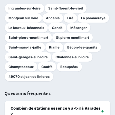
Ingrandes-sur-loire
Saint-florent-le-vieil
Montjean sur loire
Ancenis
Liré
La pommeraye
Le louroux-béconnais
Candé
Mésanger
Saint-pierre-montlimart
St pierre montlimart
Saint-mars-la-jaille
Riaille
Bécon-les-granits
Saint-georges-sur-loire
Chalonnes-sur-loire
Champtoceaux
Couffé
Beaupréau
49070 st jean de linieres
Questions fréquentes
Combien de stations essence y a-t-il à Varades
?