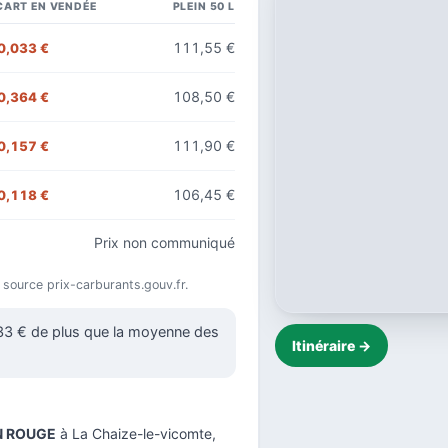
CART EN VENDÉE
PLEIN 50 L
111,55 €
0,033 €
108,50 €
0,364 €
111,90 €
0,157 €
106,45 €
0,118 €
Prix non communiqué
), source prix-carburants.gouv.fr.
033 € de plus que la moyenne des
Itinéraire →
N ROUGE
à La Chaize-le-vicomte,