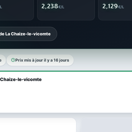
2,238
2,129
L
€/L
€/L
 de La Chaize-le-vicomte
e
Prix mis à jour il y a 16 jours
a Chaize-le-vicomte