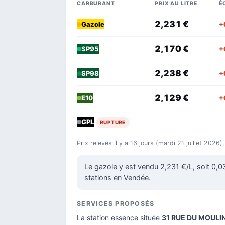
CARBURANT
PRIX AU LITRE
É
2,231 €
+
Gazole
2,170 €
+
SP95
2,238 €
+
SP98
2,129 €
+
E10
GPL
RUPTURE
Prix relevés il y a 16 jours (mardi 21 juillet 2026
Le gazole y est vendu 2,231 €/L, soit 0,
stations en Vendée.
SERVICES PROPOSÉS
La station essence située
31 RUE DU MOULI