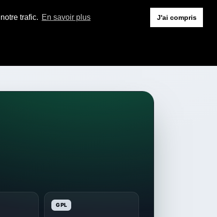
otre trafic.
En savoir plus
J'ai compris
GPL