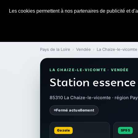
Les cookies permettent à nos partenaires de publicité et d'a
Pays de la Loire
›
Vendée
›
La Chaize-le-vicomte
LA CHAIZE-LE-VICOMTE · VENDÉE
Station essence
85310 La Chaize-le-vicomte · région Pays
Fermé actuellement
Gazole
SP95