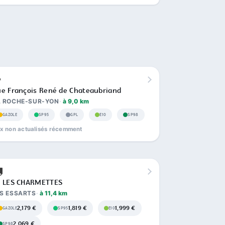
e François René de Chateaubriand
A ROCHE-SUR-YON
à 9,0 km
GAZOLE
SP95
GPL
E10
SP98
ix non actualisés récemment
C LES CHARMETTES
S ESSARTS
à 11,4 km
2,179 €
1,819 €
1,999 €
GAZOLE
SP95
E10
2,069 €
SP98