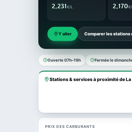
2,231
2,170
€/L
€/
Y aller
Comparer les stations
Ouverte 07h–19h
Fermée le dimanch
Stations & services à proximité de L
PRIX DES CARBURANTS