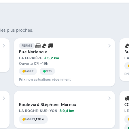
les plus proches.
FERMÉ
Rue Nationale
Ru
LA FERRIÈRE
à 5,2 km
L
Ouverte 07h–19h
GAZOLE
SP95
Pr
Prix non actualisés récemment
Boulevard Stéphane Moreau
C
LA ROCHE-SUR-YON
à 9,4 km
LE
2,138 €
GAZOLE