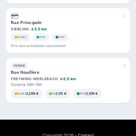
Rue Principale
DIEBLING
à 5,5 km
GAZOLE
SP95
SP98
Prix non actualisés récemment
FERMÉ
Rue Houillère
FREYMING-MERLEBACH
à 6,0 km
Ouverte 08h–18h
2,289 €
2,115 €
2,109 €
GAZOLE
E10
SP98
Copyright 2026 -
Contact