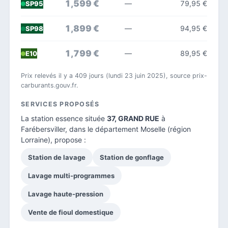
1,599 €
—
79,95 €
SP95
1,899 €
—
94,95 €
SP98
1,799 €
—
89,95 €
E10
Prix relevés il y a 409 jours (lundi 23 juin 2025), source prix-
carburants.gouv.fr.
SERVICES PROPOSÉS
La station essence située
37, GRAND RUE
à
Farébersviller, dans le
département Moselle
(région
Lorraine), propose :
Station de lavage
Station de gonflage
Lavage multi-programmes
Lavage haute-pression
Vente de fioul domestique